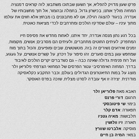
פרקו שעון מדויק להפליא, אך השעון שבתוכו משתבש; לזה קוראים דמנציה.
המחזה מוליך אותנו, בכישרון גדול, בחמלה ובהומור, אל תוך מחשבותיו של
אנדרה. בניגוד להצגה רגילה, אנו לא מתבוננים בו מבחוץ אלא חווים את עולמו
מתוך עיניו – עולם שסדקיו הולכים ומתרחבים לכדי מציאות כאוטית.
בכל רגע נתון מנסה אנדרה, יחד איתנו, לאחות מחדש את פסיפס חייו
המתפרק. לעיתים החוטים מתחברים, ולעיתים הם מסרבים; אנשים, מקומות,
זמנים ואירועים נשזרים זה בזה, מטשטשים, שבים ומופיעים, והכול בתוך מוח
שמחפש עוגן במים סוערים. זהו סיפור על זיכרון, על קשרים אנושיים, על געגוע,
ועל רוח פנימית גדולה שאינה כבה – גם כשדברים יקרים הולכים לאיבוד
בדרך. המחזה האימרסיבי עטור הפרסים של המחזאי הצרפתי פלוריאן זלר
מוצג על במות התיאטרונים הגדולים בעולם, וכבר התקבע כקלאסיקה
מודרנית. יצירה זו אף עובדה לסרט מצליח, שזכה בפרס האוסקר.
האבא מאת
פלוריאן זלר
תרגום:
דורי פרנס
בימוי:
שי פיטובסקי
תפאורה:
אדם קלר
תלבושות:
מאיה גטניו
תאורה:
זיו וולושין
מוסיקה:
אלברטו שוורץ
במאי:
המיה בן חיים