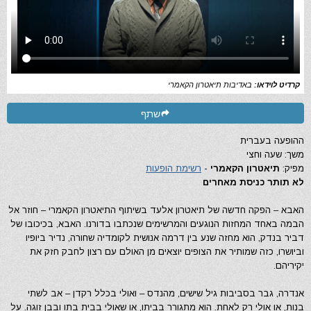
קרדיט לוידאו:
באדיבות תיאטרון הקאמרי
שתף
ההופעה בעברית
משך: שעה וחצי
מפיק:
תיאטרון הקאמרי
-
רשימת הופעות
לא תותר כניסת מאחרים
האבא – הפקה חדשה של תיאטרון אלעד בשיתוף התיאטרון הקאמרי – חוזר אל
הבמה באחד המחזות הנוגעים והמרשימים שנכתבו בדורנו. האבא, בכיכובו של
דביר בנדק, הוא מחזה שנע בין דרמה אנושית לקומדיה שחורה, נדיר ביופיו
וביושרו, כזה שמותיר את הצופים יוצאים מן האולם עם רצון לחבק חזק את
יקיריהם.
אנדרה, גבר בסביבות גיל שישים, מהנדס – ואולי בכלל רקדן – אב לשתי
בנות, או אולי רק לאחת. הוא מתגורר בביתו, או שאולי בבית בתו ובבן זוגה. על