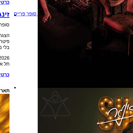
כרטי
זינ
סופר פרייס
סופר 
הצגת 
פיטר 
בלי מ
2026
תל אב
כרטי
תארי