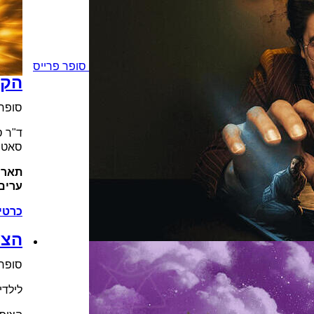
סופר פרייס
הקא
סופר 
ד"ר ס
סאטיר
תארי
ערים
כרטי
הצי
סופר 
לילדים 0