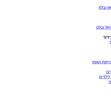
ז ובלוז
ול ובלט
ידור
יתות האמן
ים
לילדים
ר