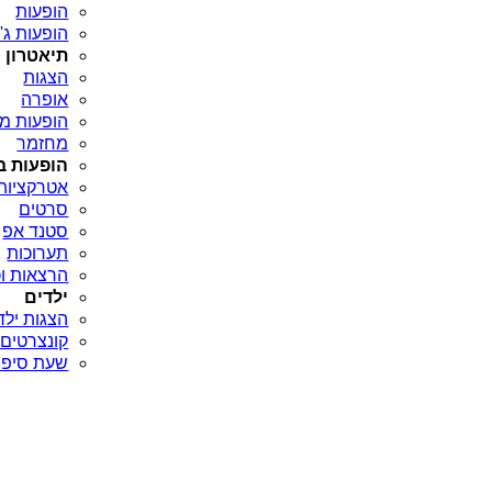
הופעות
הופעות ג'א
תיאטרון
הצגות
אופרה
הופעות מח
מחזמר
הופעות ב
אטרקציות
סרטים
סטנד אפ
תערוכות
הרצאות וכ
ילדים
הצגות ילד
קונצרטים 
שעת סיפו