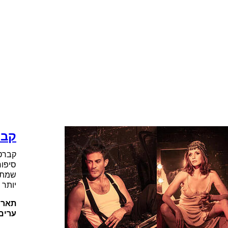
קבר
קברט 
סיפור
שמתר
יותר 
תארי
ערים