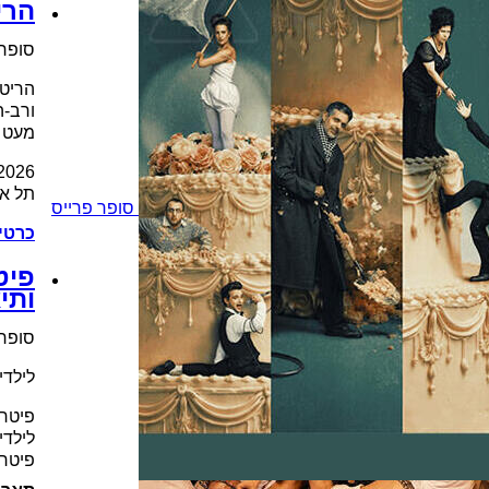
הרי
סופר 
הריטר
ורב-ה
מעט ש
2026
תל אב
סופר פרייס
כרטי
פיט
ותי
סופר 
לילדים 2
פיטר 
לילדי
פיטר 