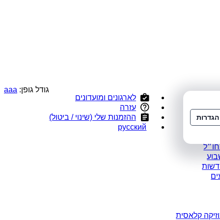
גודל גופן:
a
a
a
לארגונים ומועדונים
י
עזרה
ס
ההזמנות שלי (שינוי / ביטול)
הגדרות
ומלצים
русский
במבצע
חו״ל
בוע
דשות
ים
זיקה קלאסית