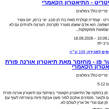
טריט - התיאטרון הקאמרי
פרייס כולל גימלאים
יט - קומדיה קטלנית מאת בת חן סבג. יוני ברמן, יזם עשיר
שפעה, הוא אדם ששמו מעורר סקרנות, הערצה ולעיתים גם לא
מועות מפוקפקות...
16.09.2026
–
10.09
.
יב-יפו
סים למכירה:
109
ש״ח
ר פן - מחזמר מאת תיאטרון אורנה פורת
אטרון הקאמרי
פרייס כולל גימלאים
5-1
פן בהפקה של התיאטרון הקאמרי בשיתוף עם תיאטרון אורנה פורת
ם ולנוער. מזמינים אתכם לפזר מעט אבקת פיות ובעזרתה לעוף עם
פן ועם וונדי אל ארץ לעולם לא.