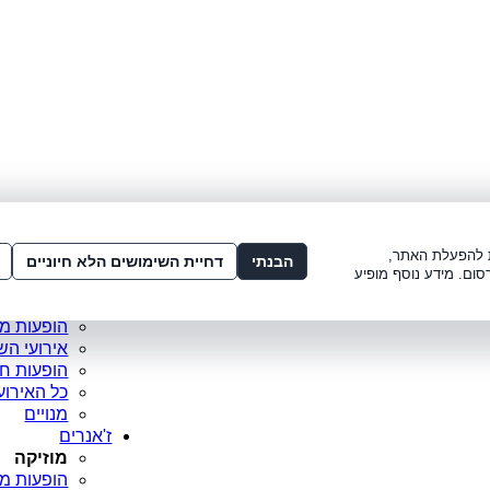
לתשלום:
3221*
או
072-275-3221
מדור
ו׳ 8:00-15:00, ש׳ 8:00-21:00
עמוד ראש
ות להפעלת האתר,
סופר פריי
הבנתי
דחיית השימושים הלא חיוניים
סום. מידע נוסף מופיע
מופעים מ
כרטיסים 
הופעות מ
אירועי הש
הופעות ח
כל האירוע
מנויים
ז'אנרים
מוזיקה
הופעות מו