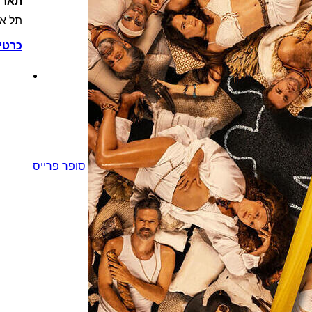
תארי
תל אב
כרטי
סופר פרייס