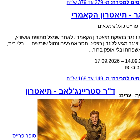
סים למכירה:
מ-
279
עד
379
ש״ח
גר - תיאטרון הקאמרי
פרייס כולל גימלאים
זינגר בהפקת תיאטרון הקאמרי. לאחר שניצל מתופת אושוויץ,
זינגר מגיע ללונדון כפליט חסר אמצעים ונטול שורשים — בלי בית,
שפחה ובלי אופק ברור...
17.09.2026
–
14.09
.
יב-יפו
סים למכירה:
מ-
149
עד
169
ש״ח
ד"ר סטריינג'לאב - תיאטרון
ך:
ערים:
סופר פרייס