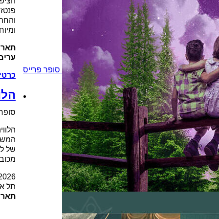
הציפו
פנטזי
והחתו
ומיוח
תארי
ערים
סופר פרייס
כרטי
הלו
סופר 
הלווי
המשוב
של לצ
מכובד
2026
תל אב
תארי