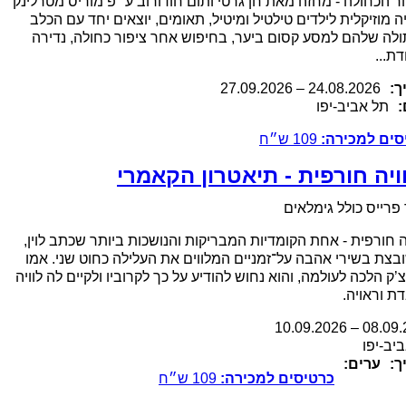
ר הכחולה - מחזה מאת חן גרטי ותום חודורוב ע "פ מוריס מטרלינק
ה מוזיקלית לילדים טילטיל ומיטיל, תאומים, יוצאים יחד עם הכלב
לה שלהם למסע קסום ביער, בחיפוש אחר ציפור כחולה, נדירה
דת...
ך:
.2026
24.08
–
27.09.2026
:
תל אביב-יפו
סים למכירה:
109
ש״ח
ויה חורפית - תיאטרון הקאמרי
פרייס כולל גימלאים
ה חורפית - אחת הקומדיות המבריקות והנושכות ביותר שכתב לוין,
צת בשירי אהבה על־זמניים המלווים את העלילה כחוט שני. אמו
’ק הלכה לעולמה, והוא נחוש להודיע על כך לקרוביו ולקיים לה לוויה
ת וראויה.
10.09.2026
–
08.09
.
יב-יפו
ך:
ערים:
כרטיסים למכירה:
109
ש״ח