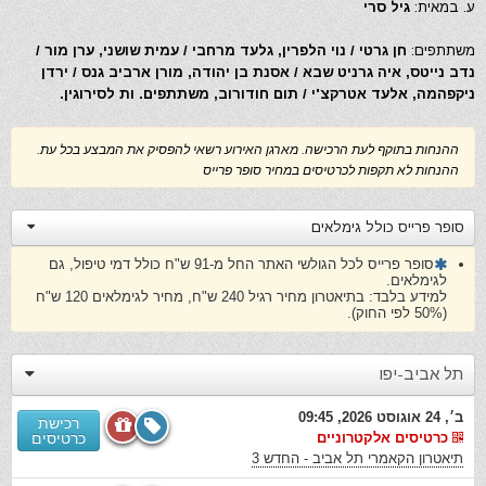
ע. במאית:
גיל סרי
משתתפים:
חן גרטי / נוי הלפרין, גלעד מרחבי / עמית שושני, ערן מור /
נדב נייטס, איה גרניט שבא / אסנת בן יהודה, מורן ארביב גנס / ירדן
ניקפהמה, אלעד אטרקצ'י / תום חודורוב, משתתפים. ות לסירוגין.
ההנחות בתוקף לעת הרכישה. מארגן האירוע רשאי להפסיק את המבצע בכל עת.
ההנחות לא תקפות לכרטיסים במחיר סופר פרייס
סופר פרייס כולל גימלאים
סופר פרייס לכל הגולשי האתר החל מ-91 ש"ח כולל דמי טיפול, גם
לגימלאים.
למידע בלבד: בתיאטרון מחיר רגיל 240 ש"ח, מחיר לגימלאים 120 ש"ח
(50% לפי החוק).
תל אביב-יפו
ב׳, 24 אוגוסט 2026, 09:45
רכישת
כרטיסים אלקטרוניים
כרטיסים
תיאטרון הקאמרי תל אביב - החדש 3