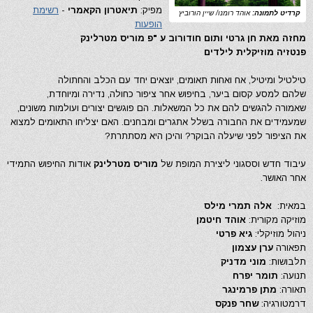
מפיק:
תיאטרון הקאמרי
-
רשימת
קרדיט לתמונה:
אוהד רומנו/ שיין הורוביץ
הופעות
מחזה מאת חן גרטי ותום חודורוב ע "פ מוריס מטרלינק
פנטזיה מוזיקלית לילדים
טילטיל ומיטיל, אח ואחות תאומים, יוצאים יחד עם הכלב והחתולה
שלהם למסע קסום ביער, בחיפוש אחר ציפור כחולה, נדירה ומיוחדת,
שאמורה להגשים להם את כל המשאלות. הם פוגשים יצורים ועולמות משונים,
שמעמידים את החבורה בשלל אתגרים ומבחנים. האם יצליחו התאומים למצוא
את הציפור לפני שיעלה הבוקר? והיכן היא מסתתרת?
עיבוד חדש וססגוני ליצירת המופת של
מוריס מטרלינק
אודות החיפוש התמידי
אחר האושר.
במאית:
אלה תמרי מילס
מוזיקה מקורית:
אוהד חיטמן
ניהול מוזיקלי:
גיא פרטי
תפאורה
ערן עצמון
תלבושות:
מוני מדניק
תנועה:
תומר יפרח
תאורה:
מתן פרמינגר
דרמטורגיה:
שחר פנקס