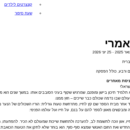
קונצרטים לילדים
שעת סיפור
אמרי
רית
ם ורבע, כולל הפסקה
ניסת מאחרים
שראל!
וא תלמיד תיכון ביישן ומופנם, שמרגיש שקוף בעיני הסובבים אותו. במשך שנים הו
ולם שבו נדמה שכולם כבר שייכים – חוץ ממנו.
אחר מבית הספר שם קץ לחייו, מתרחשת טעות גורלית: הוריו השכולים של הנער מש
ה ומבקשים מאוון לספר להם על בנם, על חייו ועל עולמו הפנימי.
יו, אוון זוכה לתשומת לב, להערכה ולתחושת שייכות שמעולם לא הכיר. להפתעתו, 
דש ואת החום האנושי שמצא סוף-סוף, הוא בוחר שלא לתקן את הטעות הכואבת.