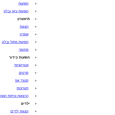
הופעות
הופעות ג'אז ובלוז
תיאטרון
הצגות
אופרה
הופעות מחול ובלט
מחזמר
הופעות בידור
אטרקציות
סרטים
סטנד אפ
תערוכות
הרצאות וכיתות האמן
ילדים
הצגות ילדים