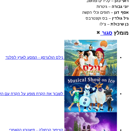
רועי כהן
– קלידים ומחשב
יוני גבורה
– גיטרות
אסף דגן
– תופים וכלי הקשה
גיל גולדין
– בס וקונטרבס
בן שיבולת
– צ'לו
מומלץ
סגור
נילס הולגרסון - המסע לארץ לפלנד
לשבור את הקרח מופע על הקרח עם הלהיטים מ 2
הציפור הכחולה - תיאטרון הקאמרי