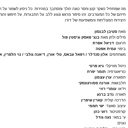
מה שמתחיל כשקר קטן וחסר כוונה הולך ומסתבך במהירות. כל ניסיון לשמור על 
חייהם של כל המעורבים. זהו סיפור מרגש ונוגע ללב על התבגרות, על חיפוש זהות
היצירות המצליחות והמשפיעות של דורו.
מאת
סטיבן לבנסון
מילים ולחן מאת
בנג' פאסק וג'סטין פול
תרגום:
דניאל אפרת
בימוי:
עמית אפטה
משתתפים:
אלון סנדלר / רפאל עבאס, טלי אורן, דיאנה גולבי / נוי הלפרין, 
ניהול מוזיקלי:
גיא פרטי
כוריאוגרפיה:
תומר יפרח
תפאורה:
ערן עצמון
תלבושות:
אורנה סמורגונסקי
וידאו:
עומרי רוזי
תאורה:
נדב ברנע
הדרכה קולית:
קארין שיפרין
עיצוב סאונד:
ישי חממי
קורפטיטור:
רועי כהן
ע' במאי:
נעה גודל
נגנים: