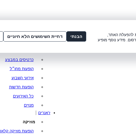
שלום:
3221*
או
072-275-3221
מדור
 8:00-21:00
עמוד ראשי
ות להפעלת האתר,
הבנתי
דחיית השימושים הלא חיוניים
סום. מידע נוסף מופיע
סופר פרייס
מופעים מומלצים
כרטיסים במבצע
הופעות מחו״ל
אירועי השבוע
הופעות חדשות
כל האירועים
מנויים
ז'אנרים
מוזיקה
הופעות מוזיקה קלאס