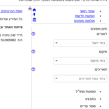
עמוד ראשי
קופת הכרטיסים !BRAVO - מכירת כרטיסים להופעות והצגות © 005-2026
הופעות חדשות
כל המידע אודות 
אולמות מופעים
פיתוח האתר ובע
סינון מופעים
ז'אנרים
ת''ד 242 נתניה 4210201
ח.פ. 512805862
מיקום
תאריכים
הופעות מחו״ל
במבצע
סופר פרייס