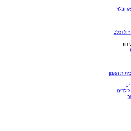
ז ובלוז
ול ובלט
ידור
יתות האמן
ים
לילדים
ר