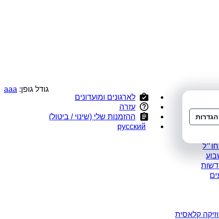
גודל גופן:
a
a
a
לארגונים ומועדונים
י
עזרה
ס
ההזמנות שלי (שינוי / ביטול)
הגדרות
ומלצים
русский
במבצע
חו״ל
בוע
דשות
ים
זיקה קלאסית