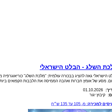
כת השלג - הבלט הישראלי
 הישראלי גאה להציג בבכורה עולמית: "מלכת השלג" כוריאוגרפיה מ
ם. מסע של אומץ חברות ואהבה הממיסה את הלבבות הקפואים ביות
יך:
01.10.2026
ם:
קיבוץ יגור
יסים למכירה:
מ-
105
עד
135
ש״ח