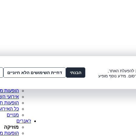
לתשלום:
3221*
או
072-275-3221
מדור
ו׳ 8:00-15:00, ש׳ 8:00-21:00
עמוד ראש
ות להפעלת האתר,
סופר פריי
הבנתי
דחיית השימושים הלא חיוניים
סום. מידע נוסף מופיע
מופעים מ
כרטיסים 
הופעות מ
אירועי הש
הופעות ח
כל האירוע
מנויים
ז'אנרים
מוזיקה
הופעות מו