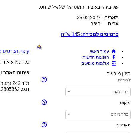
של ביזה ובעיבודו המוסיקלי של גיל שוחט.
תאריך:
25.02.2027
ערים:
חיפה
כרטיסים למכירה:
145
ש״ח
קופת הכרטיסים !BRAVO - מכירת כרטיסים להופעות והצגות © 26
עמוד ראשי
הופעות חדשות
כל המידע אודו
אולמות מופעים
פיתוח האתר וב
סינון מופעים
ז'אנרים
ת''ד 242 נתניה 4210201
ח.פ. 512805862
מיקום
תאריכים