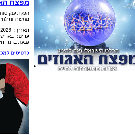
מפצח האג
הפקת ענק סוחפ
מתעוררות לחיי
תאריך:
.2026
ערים:
באר שבע
גבעת ברנר, חי
כרטיסים למכי