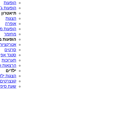
הופעות
הופעות ג'א
תיאטרון
הצגות
אופרה
הופעות מח
מחזמר
הופעות ב
אטרקציות
סרטים
סטנד אפ
תערוכות
הרצאות וכ
ילדים
הצגות ילד
קונצרטים 
שעת סיפו