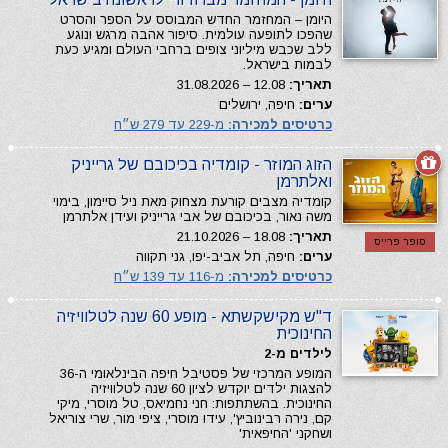
היומן – המחזמר החדש המבוסס על הספר והסרט
שהפכו לתופעה עולמית. סיפור אהבה מרגש ונוגע
ללב שכבש מיליוני צופים ברחבי העולם ומגיע כעת
לבמות בישראל.
תאריך:
12.08 – 31.08.2026
ערים:
חיפה, ירושלים
כרטיסים למכירה:
מ-229 עד 279 ש״ח
הזוג המוזר - קומדיה בכיכובם של גרייניק
ואלתרמן
קומדיה מצבים קורעת מצחוק מאת ניל סיימון, בימוי
משה נאור, בכיכובם של אבי גרייניק ועידן אלתרמן
תאריך:
18.08 – 21.10.2026
סופר פרייס
ערים:
חיפה, תל אביב-יפו, גני תקווה
כרטיסים למכירה:
מ-116 עד 139 ש״ח
ד"ש מקישקשתא - מופע 60 שנה לטלוויזיה
החינוכית
לילדים מ-2
המופע המרכזי של פסטיבל חיפה הבינלאומי ה-36
להצגות ילדים יוקדש לציון 60 שנה לטלוויזיה
החינוכית. בהשתתפות: חני נחמיאס, טל מוסרי, מיקי
קם, נירה רבינוביץ', עידו מוסרי, ציפי מור, שרי צוריאל
ושחקני 'החיפאית'