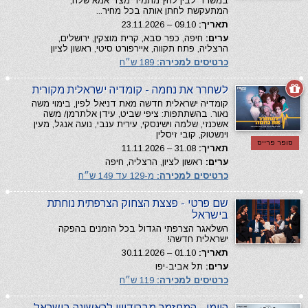
במשרד לבין לחץ מתמיד מצד אמא שלה,
המתעקשת לחתן אותה בכל מחיר...
תאריך:
09.10 – 23.11.2026
ערים:
חיפה, כפר סבא, קרית מוצקין, ירושלים,
הרצליה, פתח תקווה, איירפורט סיטי, ראשון לציון
כרטיסים למכירה:
189 ש״ח
לשחרר את נחמה - קומדיה ישראלית מקורית
קומדיה ישראלית חדשה מאת דניאל לפין, בימוי משה
נאור. בהשתתפות: ציפי שביט, עידן אלתרמן/ משה
אשכנזי, שלמה וישינסקי, עירית ענבי, נועה אנגל, מעין
וינשטוק, קובי זיסלין
סופר פרייס
תאריך:
31.08 – 11.11.2026
ערים:
ראשון לציון, הרצליה, חיפה
כרטיסים למכירה:
מ-129 עד 149 ש״ח
שם פרטי - פצצת הצחוק הצרפתית נוחתת
בישראל
השלאגר הצרפתי הגדול בכל הזמנים בהפקה
ישראלית חדשה!
תאריך:
01.10 – 30.11.2026
ערים:
תל אביב-יפו
כרטיסים למכירה:
119 ש״ח
היומן - המחזמר מברודוויי לראשונה בישראל