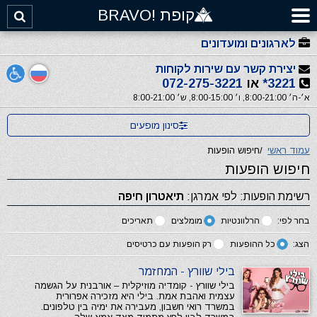
קופת !BRAVO
לארגונים ומועדונים
יצירת קשר עם שירות לקוחות
3221*
או
072-275-3221
א׳-ה׳ 8:00-21:00, ו׳ 8:00-15:00, ש׳ 8:00-21:00
סינון מופעים
עמוד ראשי
/
חיפוש הופעות
חיפוש הופעות
רשימת הופעות: לפי אמרגן:
תיאטרון חיפה
בחר לפי:
הרלוונטיות
מומלצים
תאריכים
הצג:
כל ההופעות
רק הופעות עם כרטיסים
בילי שוורץ - המחזמר
בילי שוורץ - קומדיה מוזיקלית – אורבנית על הגשמה
עצמית ואהבת אמת. בילי היא מזכירה אפרורית
במשרד רואי חשבון, מעבירה את ימיה בין טלפונים.