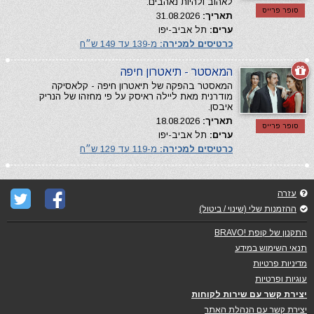
לאהוב ולהיות נאהבים.
סופר פרייס
תאריך:
31.08.2026
ערים:
תל אביב-יפו
כרטיסים למכירה:
מ-139 עד 149 ש״ח
המאסטר - תיאטרון חיפה
המאסטר בהפקה של תיאטרון חיפה - קלאסיקה
מודרנית מאת ליילה ראיסק על פי מחזהו של הנריק
איבסן.
תאריך:
18.08.2026
סופר פרייס
ערים:
תל אביב-יפו
כרטיסים למכירה:
מ-119 עד 129 ש״ח
עזרה
ההזמנות שלי (שינוי / ביטול)
התקנון של קופת !BRAVO
תנאי השימוש במידע
מדיניות פרטיות
עוגיות ופרטיות
יצירת קשר עם שירות לקוחות
יצירת קשר עם הנהלת האתר