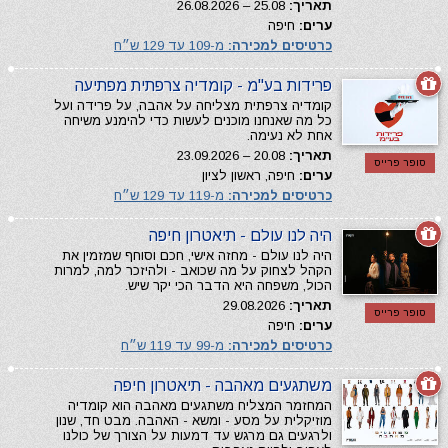
תאריך:
25.08 – 26.08.2026
ערים:
חיפה
כרטיסים למכירה:
מ-109 עד 129 ש״ח
פרידות בע"מ - קומדיה צרפתית מפתיעה
קומדיה צרפתית מצליחה על אהבה, על פרידה ועל
כל מה שאנחנו מוכנים לעשות כדי להימנע משיחה
אחת לא נעימה.
תאריך:
20.08 – 23.09.2026
סופר פרייס
ערים:
חיפה, ראשון לציון
כרטיסים למכירה:
מ-119 עד 129 ש״ח
היה לנו עולם - תיאטרון חיפה
היה לנו עולם - מחזה אישי, חכם וסוחף שמזמין את
הקהל לצחוק על מה שכואב - ולהיזכר למה, למרות
הכול, משפחה היא הדבר הכי יקר שיש.
תאריך:
29.08.2026
סופר פרייס
ערים:
חיפה
כרטיסים למכירה:
מ-99 עד 119 ש״ח
משתגעים מאהבה - תיאטרון חיפה
המחזמר המצליח משתגעים מאהבה הוא קומדיה
מוזיקלית על מסע - ומשא - האהבה. מבט חד, שנון
ולרגעים גם מרגש עד דמעות על הצורך של כולנו