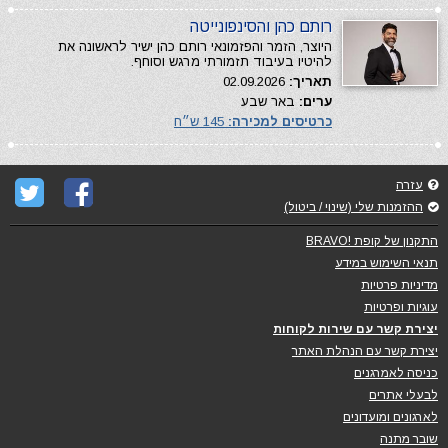
רותם כהן והסינפונייטה
היוצר, הזמר והפזמונאי רותם כהן ישיר לראשונה את
להיטיו בעיבוד תזמורתי מרגש וסוחף.
תאריך:
02.09.2026
ערים:
באר שבע
כרטיסים למכירה:
145 ש״ח
עזרה
ההזמנות שלי (שינוי / ביטול)
התקנון של קופת !BRAVO
תנאי השימוש במידע
מדיניות פרטיות
עוגיות ופרטיות
יצירת קשר עם שירות לקוחות
יצירת קשר עם הנהלת האתר
כניסה לאמרגנים
לבעלי אתרים
לארגונים ומועדונים
שובר מתנה