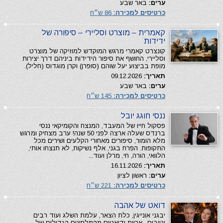
ערים:
באר שבע
כרטיסים למכירה:
86 ש״ח
קאמרית – מוצרט וסליירי – סיפורה של
ידידות
קונצרט קאמרי מרגש המוקדש למוזיקה של מוצרט
וסליירי, החושף את סיפור הידידות ביניהם דרך יצירות
מופת בביצוע יעל שוהם (סופרן) וקרן מוגדוס (חליל).
תאריך:
09.12.2026
ערים:
באר שבע
כרטיסים למכירה:
145 ש״ח
ננסי חוגג יובל
פסקול חייו של המעבד, המנצח והקומיקאי ננסי
ברנדס שעלה ארצה לפני 50 שנה! ערב מצחיק ומרגש
מלא הומור, סיפורים מאחורי הקלעים ושירים מכל
התקופות. הפרח בגני, אלף נשיקות, לא תנצחו אותי,
הלוואי, הורה, חי, מרלן ועוד...
תאריך:
16.11.2026
ערים:
ראשון לציון
כרטיסים למכירה:
221 ש״ח
דואט של אהבה
יבגני אונייגין, כלת הצאר, עלמת השלג ועוד רבים
וטובים.. אריות ודואטים מהמלחינים הגדולים של