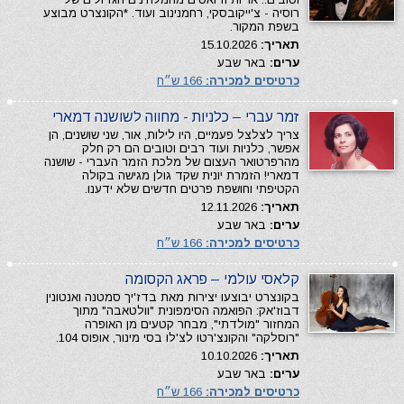
רוסיה - צ'ייקובסקי, רחמנינוב ועוד. *הקונצרט מבוצע
בשפת המקור.
תאריך:
15.10.2026
ערים:
באר שבע
כרטיסים למכירה:
166 ש״ח
זמר עברי – כלניות - מחווה לשושנה דמארי
צריך לצלצל פעמיים, היו לילות, אור, שני שושנים, הן
אפשר, כלניות ועוד רבים וטובים הם רק חלק
מהרפרטואר העצום של מלכת הזמר העברי - שושנה
דמארי! הזמרת יונית שקד גולן מגישה בקולה
הקטיפתי וחושפת פרטים חדשים שלא ידענו.
תאריך:
12.11.2026
ערים:
באר שבע
כרטיסים למכירה:
166 ש״ח
קלאסי עולמי – פראג הקסומה
בקונצרט יבוצעו יצירות מאת בדז'יך סמטנה ואנטונין
דבוז'אק: הפואמה הסימפונית "וולטאבה" מתוך
המחזור "מולדתי", מבחר קטעים מן האופרה
"רוסלקה" והקונצ'רטו לצ'לו בסי מינור, אופוס 104.
תאריך:
10.10.2026
ערים:
באר שבע
כרטיסים למכירה:
166 ש״ח