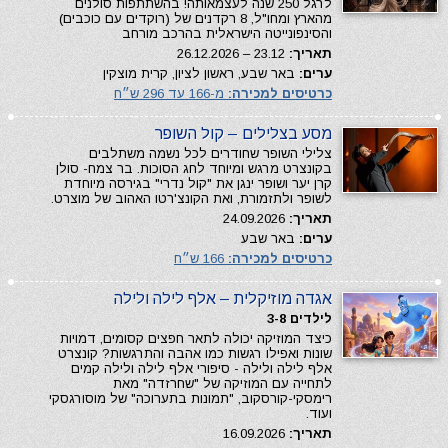
לרגל 250 שנה לעצמאותה! בהשתתפות סולנים
מהארץ ומחו"ל, 8 רקדנים של (רוקדים עם כוכבים)
והסינפונייטה הישראלית בהרכב מורחב
תאריך:
23.12 – 26.12.2026
ערים:
באר שבע, ראשון לציון, קרית מוצקין
כרטיסים למכירה:
מ-166 עד 296 ש״ח
מסע בצלילים – קול השופר
צלילי השופר שחודרים לכל נשמה משתלבים
בקונצרט מרגש ומיוחד לחג הסוכות. בר צמח- סולן
קרן יער ושופר ינגן את "קול נדרי" בגירסה מיוחדת
לשופר ולתזמורת, ואת הקונצ'רטו האהוב של מוצרט.
תאריך:
24.09.2026
ערים:
באר שבע
כרטיסים למכירה:
166 ש״ח
אגדה מוזיקלית – אלף לילה ולילה
לילדים 3-8
כיצד המוזיקה יכולה לתאר חפצים קסומים, דמויות
שונות ואפילו רגשות כמו אהבה והתרגשות? קונצרט
אלף לילה ולילה - סיפורי אלף לילה ולילה קמים
לתחייה עם המוזיקה של "שחרזדה" מאת
רימסקי-קורסקוב, "תמונות בתערוכה" של מוסורגסקי
ועוד.
תאריך:
16.09.2026