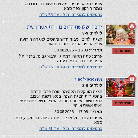
ערים:
תל אביב-יפו, מועצה האיזורית דרום השרון -
צומת הירקון, כפר סבא
כרטיסים למכירה:
מ-49 עד 75 ש״ח
זהבה ושלושת הדובים - התיאטרון שלנו
לילדים 3-9
הצגת ילדים, עיבוד חדש ומקסים לאגדה הידועה
עפ"י הסופר הבריטי רוברט סאותי.
תאריך:
16.08 – 30.08.2026
סופר פרייס
ערים:
פתח תקווה, רמת גן, קיבוץ גבעת ברנר, תל
אביב-יפו, כפר סבא, רעננה
כרטיסים למכירה:
מ-49 עד 75 ש״ח
איה אאוץ' אווה
לילדים 3-9
הצגה מוזיקלית מקסימה, זוכת פרסי הבמה
בקטגוריית הצגת השנה, במאי השנה ועיצוב
התלבושות, עיבוד לספרה המצליח של רינת פרימו,
סופר פרייס
"איה! אאוץ'! אווה!"
תאריך:
17.08 – 30.08.2026
ערים:
רעננה, תל אביב-יפו, נס ציונה, גני תקווה, כפר
סבא
כרטיסים למכירה:
מ-49 עד 81 ש״ח