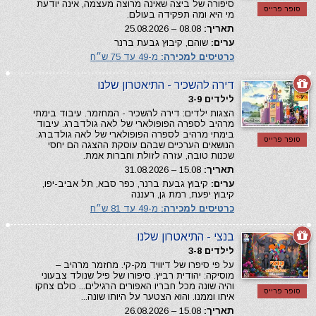
סיפורה של ביצה שאינה מרוצה מעצמה, אינה יודעת
סופר פרייס
מי היא ומה תפקידה בעולם.
תאריך:
08.08 – 25.08.2026
ערים:
שוהם, קיבוץ גבעת ברנר
כרטיסים למכירה:
מ-49 עד 75 ש״ח
דירה להשכיר - התיאטרון שלנו
לילדים 3-9
הצגות ילדים: דירה להשכיר - המחזמר. עיבוד בימתי
מרהיב לספרה הפופולארי של לאה גולדברג. עיבוד
בימתי מרהיב לספרה הפופולארי של לאה גולדברג.
סופר פרייס
הנושאים הערכיים שבהם עוסקת ההצגה הם יחסי
שכנות טובה, עזרה לזולת וחברות אמת.
תאריך:
15.08 – 31.08.2026
ערים:
קיבוץ גבעת ברנר, כפר סבא, תל אביב-יפו,
קיבוץ יפעת, רמת גן, רעננה
כרטיסים למכירה:
מ-49 עד 81 ש״ח
בנצי - התיאטרון שלנו
לילדים 3-8
על פי סיפרו של דיוויד מק-קי. מחזמר מרהיב –
מוסיקה: יהודית רביץ. סיפורו של פיל שנולד צבעוני
והיה שונה מכל חבריו האפורים הרגילים... כולם צחקו
סופר פרייס
איתו וממנו. והוא הצטער על היותו שונה...
תאריך:
15.08 – 26.08.2026