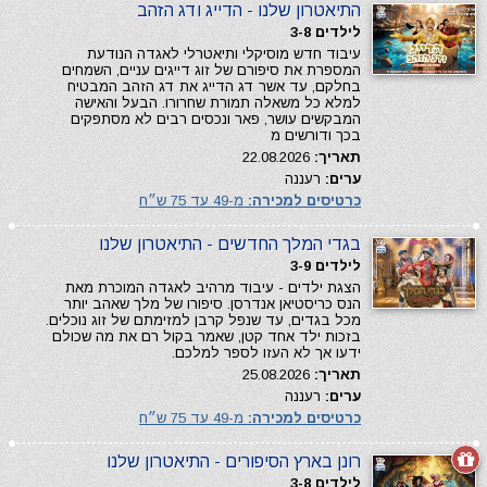
התיאטרון שלנו - הדייג ודג הזהב
לילדים 3-8
עיבוד חדש מוסיקלי ותיאטרלי לאגדה הנודעת
המספרת את סיפורם של זוג דייגים עניים, השמחים
בחלקם, עד אשר דג הדייג את דג הזהב המבטיח
למלא כל משאלה תמורת שחרורו. הבעל והאישה
המבקשים עושר, פאר ונכסים רבים לא מסתפקים
בכך ודורשים מ
תאריך:
22.08.2026
ערים:
רעננה
כרטיסים למכירה:
מ-49 עד 75 ש״ח
בגדי המלך החדשים - התיאטרון שלנו
לילדים 3-9
הצגת ילדים - עיבוד מרהיב לאגדה המוכרת מאת
הנס כריסטיאן אנדרסן. סיפורו של מלך שאהב יותר
מכל בגדים, עד שנפל קרבן למזימתם של זוג נוכלים.
בזכות ילד אחד קטן, שאמר בקול רם את מה שכולם
ידעו אך לא העזו לספר למלכם.
תאריך:
25.08.2026
ערים:
רעננה
כרטיסים למכירה:
מ-49 עד 75 ש״ח
רונן בארץ הסיפורים - התיאטרון שלנו
לילדים 3-8