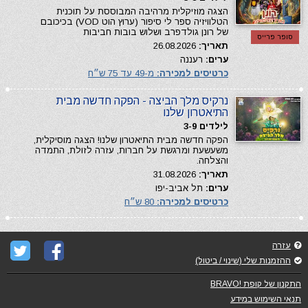
הצגה מוזיקלית מרהיבה המבוססת על תוכנית
הטלוויזיה ספר לי סיפור (ערוץ הוט VOD) בכיכובם
של רונן גולדפרב ושלוש בובות חביבות
סופר פרייס
תאריך:
26.08.2026
ערים:
רעננה
כרטיסים למכירה:
מ-49 עד 75 ש״ח
נרקיס מלך הביצה - הפקה חדשה מבית
התיאטרון שלנו
לילדים 3-9
הפקה חדשה מבית התיאטרון שלנו! הצגה מוסיקלית,
משעשעת ומרגשת על חברות, עזרה לזולת, התמדה
והצלחה.
תאריך:
31.08.2026
ערים:
תל אביב-יפו
כרטיסים למכירה:
80 ש״ח
עזרה
ההזמנות שלי (שינוי / ביטול)
התקנון של קופת !BRAVO
תנאי השימוש במידע