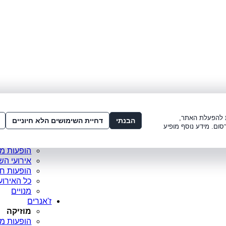
לתשלום:
3221*
או
072-275-3221
מדור
ו׳ 8:00-15:00, ש׳ 8:00-21:00
עמוד ראש
ות להפעלת האתר,
סופר פריי
הבנתי
דחיית השימושים הלא חיוניים
סום. מידע נוסף מופיע
מופעים מ
כרטיסים 
הופעות מ
אירועי הש
הופעות ח
כל האירוע
מנויים
ז'אנרים
מוזיקה
הופעות מו