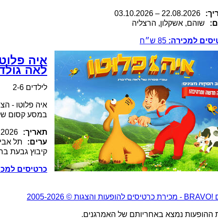
יך:
.2026
22.08
–
03.10.2026
ם:
שוהם, אשקלון, הרצליה
יסים למכירה:
85
ש״ח
איה פלוט
לאה גולד
לילדים 2-6
איה פלוטו - הצ
במסע קסום של
תאריך:
.2026
ערים:
תל אביב
קיבוץ גבעת ברנ
כרטיסים למכי
2005-20
ת ההופעות נמצא באחריותם של האמרגנים.