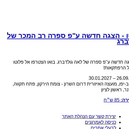
ו - הצגה חדשה ע"פ ספרה רב המכר של
ברג
גה חדשה ע"פ ספרה של לאה גולדברג. בואו הצטרפו אל פלוטו
 הרפתקאות!
30.01.2027
–
26.09
-יפו, מועצה האיזורית דרום השרון - צומת הירקון, פתח תקווה,
ר, ראשון לציון
רה:
85
ש״ח
יצירת קשר עם הנהלת האתר
כניסה לאמרגנים
לבעלי אתרים