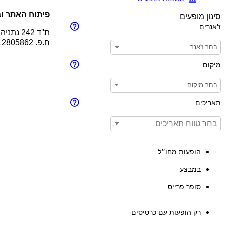
פיתוח האתר וב
סינון מופעים
ז'אנרים
ת''ד 242 נתניה 4210201
ח.פ. 512805862
מיקום
תאריכים
הופעות מחו״ל
במבצע
סופר פרייס
רק הופעות עם כרטיסים