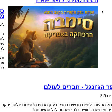
כרטיסים למכירה:
מ-
51
עד
85
ש״ח
סי
מק
לילד
סימ
להר
ענק
לגילא
תאר
ערי
גבע
 הג'ונגל - חברים לעולם
ם 3-9
נגל מתעורר לחיים חדשים בהפקת ענק מרהיבה! הצטרפו להרפתקה סו
ת ומרגשת - חווייה בלתי נשכחת לכל המשפחה!