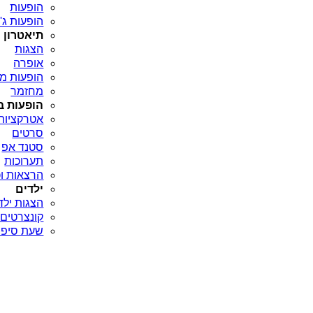
הופעות
הופעות ג'א
תיאטרון
הצגות
אופרה
הופעות מח
מחזמר
הופעות ב
אטרקציות
סרטים
סטנד אפ
תערוכות
הרצאות וכ
ילדים
הצגות ילד
קונצרטים 
שעת סיפו