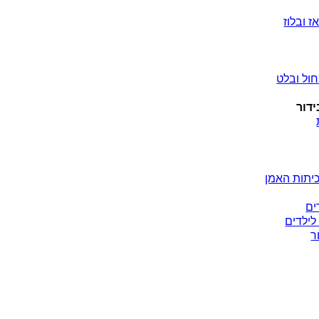
ז ובלוז
ול ובלט
ידור
יתות האמן
ים
לילדים
ר