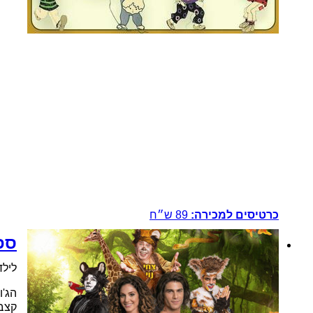
כרטיסים למכירה:
89
ש״ח
ספר
לילדי
הג'ו
קצבי