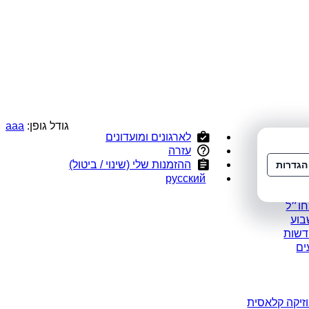
גודל גופן:
a
a
a
לארגונים ומועדונים
י
עזרה
ס
ההזמנות שלי (שינוי / ביטול)
הגדרות
ומלצים
русский
במבצע
חו״ל
בוע
דשות
ים
זיקה קלאסית