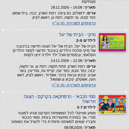
מצחיקות.
תאריך:
16.08 – 28.11.2026
ערים:
ירושלים, נס ציונה, רמת השרון, יבנה, בית שמש,
כפר סבא, גני תקווה, רמת גן, ראשון לציון
כרטיסים למכירה:
95 ש״ח
מיקי - הבית של יעל
לילדים מ-2
הבית של יעל, הבית של יעל הצגה חדשה בכיכובה
של מיקי מלכת הילדים בעיבוד חדשני לספר הילדים
הקלאסי, ובמסרים שכל ילד וילדה ירצו לקחת.
תאריך:
12.09 – 14.11.2026
ערים:
רמת השרון, פתח תקווה, רמת גן, גני תקווה,
יבנה, כפר סבא, כפר יונה, קרית גת, מודיעין, באר
שבע, קיבוץ גבעת ברנר, אשדוד, ראשון לציון, ראש
העין, אשקלון, קיבוץ גן שמואל
כרטיסים למכירה:
95 ש״ח
סמי הכבאי - הרפתקאה בקרקס - הצגה
חדשה!
לילדים 3-7
מופע מוזיקלי לכל המשפחה! הקרקס מגיע לפונטי
פנדי, אך במהרה מתעוררות בעיות, וסמי הכבאי
וחבריו יוצאים למשימה מיוחדת כדי להציל את המופע!
תאריך:
09.08.2026