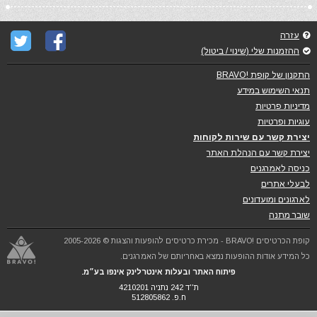
עזרה
ההזמנות שלי (שינוי / ביטול)
התקנון של קופת !BRAVO
תנאי השימוש במידע
מדיניות פרטיות
עוגיות ופרטיות
יצירת קשר עם שירות לקוחות
יצירת קשר עם הנהלת האתר
כניסה לאמרגנים
לבעלי אתרים
לארגונים ומועדונים
שובר מתנה
קופת הכרטיסים !BRAVO - מכירת כרטיסים להופעות והצגות © 2005-2026
כל המידע אודות ההופעות נמצא באחריותם של האמרגנים.
פיתוח האתר ובעלות אינטרלינק אינפו בע״מ.
ת''ד 242 נתניה 4210201
ח.פ. 512805862