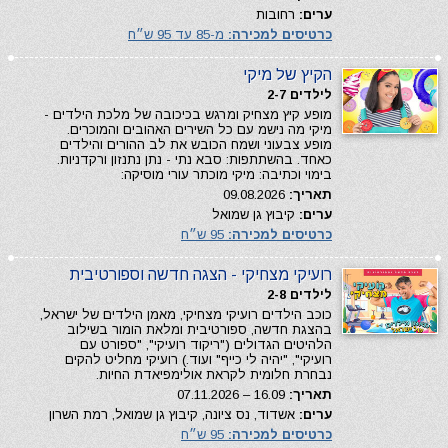
ערים:
רחובות
כרטיסים למכירה:
מ-85 עד 95 ש״ח
הקיץ של מיקי
לילדים 2-7
מופע קיץ מצחיק ומרגש בכיכובה של מלכת הילדים -
מיקי מה נישמ עם כל השירים האהובים והמוכרים.
מופע צבעוני ושמח הכובש את לב ההורים והילדים
כאחד. בהשתתפות: סבא נתי - נתן נתנזון ורקדניות.
בימוי וכתיבה: מיקי מוכתר עורי מוסיקה:
תאריך:
09.08.2026
ערים:
קיבוץ גן שמואל
כרטיסים למכירה:
95 ש״ח
רועיקי מצחיקי - הצגה חדשה וספורטיבית
לילדים 2-8
כוכב הילדים רועיקי מצחיקי, מאמן הילדים של ישראל,
בהצגת חדשה, ספורטיבית ומלאת הומור בשילוב
הלהיטים הגדולים ("ריקוד רועיקי", "ספורט עם
רועיקי", "יהיה לי כייף" ועוד.) רועיקי מחליט להקים
נבחרת חלומית לקראת אולימפיאדת החיות.
תאריך:
16.09 – 07.11.2026
ערים:
אשדוד, נס ציונה, קיבוץ גן שמואל, רמת השרון
כרטיסים למכירה:
95 ש״ח