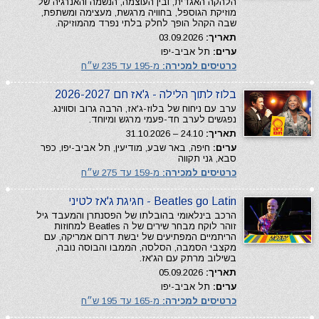
הלהקה האגדית, ובין העוצמה, הנשמה והאנרגיה של
מוזיקת הגוספל, בחוויה מרגשת, מעצימה ומשתפת,
שבה הקהל הופך לחלק בלתי נפרד מהמוזיקה.
תאריך:
03.09.2026
ערים:
תל אביב-יפו
כרטיסים למכירה:
מ-195 עד 235 ש״ח
בלוז לתוך הלילה - ג'אז חם 2026-2027
ערב עם ניחוח של בלוז-ג'אז, הרבה גרוב וסווינג.
נפגשים לערב חד-פעמי מרגש ומיוחד.
תאריך:
24.10 – 31.10.2026
ערים:
חיפה, באר שבע, מודיעין, תל אביב-יפו, כפר
סבא, גני תקווה
כרטיסים למכירה:
מ-159 עד 275 ש״ח
Beatles go Latin - חגיגת ג'אז לטיני
הרכב בינלאומי בהובלתו של הפסנתרן והמעבד גיל
זוהר לוקח מבחר שירים של ה Beatles למחוזות
הריתמיים המפתיעים של יבשת דרום אמריקה, עם
מקצבי הסמבה, הסלסה, הממבו והבוסה נובה,
בשילוב מרתק עם הג'אז.
תאריך:
05.09.2026
ערים:
תל אביב-יפו
כרטיסים למכירה:
מ-165 עד 195 ש״ח