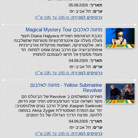
תאריך:
05.09.2026
ערים:
תל אביב-יפו
כרטיסים למכירה:
מ-165 עד 195 ש״ח
מחווה לאלבום Magical Mystery Tour
כוכבת הג'אז/פופ האזרית Diana Hajiyeva תעוף
מעלה מעלה עם אינטרפרטציות מטורפות שתשלבנה
ג'אז, אלקטרוניקה, השפעות מוזיקליות אזרבייג'ניות
ואימפרוביזציה עם הרכב נגנים שומט לסתות. חד
פעמי! מסקרן! אל תרשו לעצמכם להחמיץ
תאריך:
04.09.2026
ערים:
תל אביב-יפו
כרטיסים למכירה:
מ-165 עד 195 ש״ח
Yellow Submarine - מחווה לאלבום
Revolver
השירים המושלמים ב Revolver של הביטלס הם
מקור השראה עבור הטרומבוניסט הפיני יוצא הדופן,
Kasperi Sarikoski, שיוביל הרכב נגנים אולטימטיבי,
יחד עם הזמרת האוסטרלית Alma Zygier במחווה
ללהקה, פורצת הדרך הגדולה של כל הזמנים.
תאריך:
04.09.2026
ערים:
תל אביב-יפו
כרטיסים למכירה:
מ-165 עד 195 ש״ח