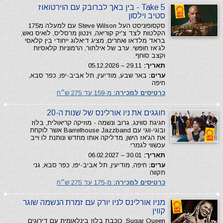
Take 5 - בין באך לברובק עם הוירטואוז
סטיב וילסון
סקסופוניסט העל Steve Wilson עם למעלה מ175
הקלטות לצד צ'יק קוריאה, וינטון מרסליס, לואיס נאש,
בראד מלדאו ואחרים, מציג דיאלוג ייחודי בין קלאסי
לג’אז חופשי. ערב של אילתור, הרמוניות קלאסיות
וקצב סוחף.
תאריך:
29.11 – 05.12.2026
ערים:
באר שבע, מודיעין, תל אביב-יפו, כפר סבא,
חיפה
כרטיסים למכירה:
מ-159 עד 275 ש״ח
חוגגים את ניו אורלינס של שנות ה-20
חגיגת סווינג, גרוב ונשמה - מוזיקה קריאולית, בלוז
ובוגי-ווגי עם Barrelhouse Jazzband אשר לוקחת
את הג'אז הישן, מדליקה אותו מחדש ונותנת לו וייב
עכשווי לגמרי.
תאריך:
30.01 – 06.02.2027
ערים:
חיפה, מודיעין, תל אביב-יפו, כפר סבא, גני
תקווה
כרטיסים למכירה:
מ-175 עד 275 ש״ח
מניו אורלינס לניו יורק עם זמרת הנשמה שוגר
קווין
Sugar Queen, כוכבת בלוז בינלאומית עם דירוגים