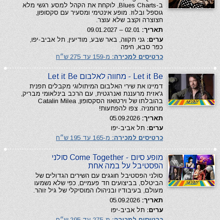
ב-Blues Charts, לוקחת את הקהל למסע רגשי מלא
גוספל ובלוז. מופע אינטימי ומסעיר עם סקסופון,
חצוצרה וקצב שלא עוצר.
תאריך:
02.01 – 09.01.2027
ערים:
גני תקווה, באר שבע, מודיעין, תל אביב-יפו,
כפר סבא, חיפה
כרטיסים למכירה:
מ-159 עד 275 ש״ח
Let it Be - מחווה לאלבום Let it Be
דמיינו את שירי האלבום המיתולוגי מקבלים תפנית
ג'אזית מרעננת ואנרגטית, עם הרכב בינלאומי מבריק,
בהובלתו של וירטואוז הסקסופון, Catalin Milea
מרומניה. צפו להפתעות!
תאריך:
05.09.2026
ערים:
תל אביב-יפו
כרטיסים למכירה:
מ-165 עד 195 ש״ח
מופע סיום - Come Together סולני
הפסטיבל על במה אחת
סולני הפסטיבל חוגגים עם השירים הגדולים של
הביטלס, בביצועים חד פעמיים, כפי שלא נשמעו
מעולם, בעיבודיו ובניהולו המוסיקלי של גיל זוהר.
תאריך:
05.09.2026
ערים:
תל אביב-יפו
כרטיסים למכירה:
מ-275 עד 295 ש״ח