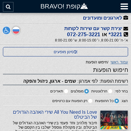
קופת !BRAVO
לארגונים ומועדונים
יצירת קשר עם שירות לקוחות
3221*
או
072-275-3221
א׳-ה׳ 8:00-21:00, ו׳ 8:00-15:00, ש׳ 8:00-21:00
סינון מופעים
עמוד ראשי
/
חיפוש הופעות
חיפוש הופעות
רשימת הופעות: לפי אמרגן:
שמים - ארגון, ניהול והפקה
בחר לפי:
הרלוונטיות
מומלצים
תאריכים
הצג:
כל ההופעות
רק הופעות עם כרטיסים
All You Need Is Love שירי האהבה הגדולים
של הביטלס
חיבור מלהיב וחד פעמי בין שירי האהבה הגדולים של
הביטלס, ובין מקהלת גוספל ישלבו בין הקסם של