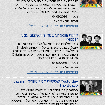
'הולכים אל הלא נודע' עם חיבורים מפתיעים של
דואטים מוסיקליים בין אמני הג'אז מהארץ ומחו"ל.
בואו ליהנות מאירוע ג'אז נדיר וחד פעמי, ולשלב אותו
בשאר המופעים היפהפיים של הפסטיבל.
תאריך:
04.09.2026
ערים:
תל אביב-יפו
כרטיסים למכירה:
מ-185 עד 215 ש״ח
להקת Shalosh במחווה לאלבום Sgt.
Pepper
שירי האלבום המיתולוגי של הלהקה הכריזמטית,
יקבלו ביצועים מושלמים על ידי להקת Shalosh
הבינלאומית ויוצאת הדופן, ויתאפיינו באינטרפרטציות
נועזות ומסקרנות יחד עם וירטואוז הסקסופון Catalin
Milea מרומניה. בואו להתרגש!
תאריך:
04.09.2026
ערים:
תל אביב-יפו
כרטיסים למכירה:
מ-165 עד 195 ש״ח
Yesterday שלישיית דני גוטפריד - Jazzin'
The Beatle
הפסנתרן דני גוטפריד יוצא למסע מופלא של
פרשנויות ג'אזיות לשיריהם של הרביעייה האגדית,
ויעניק להם צליל סווינגי מרענן שימזג בין ליריות
לווירטואוזיות. עם המתופף האגדי, ארהל'ה קמינסקי,
זה לא יכול להיות פחות ממדהים!