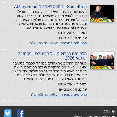
Something - מחווה לאלבום Abbey Road
הגיטריסט והמעבד יוצא הדופן עמוס הדני מוביל
הרכב בינלאומי מבריק שהמילה 'ווירטואוזים' קטנה
מכדי לתאר את נגינתם ותפיסת עולמם האמנותית
והבלתי מתפשרת. יחד הם יתנו פרשנויות ג'אזיות
עכשוויות ומרגשות לשירי האלבום המיתולוגי.
תאריך:
04.09.2026
ערים:
תל אביב-יפו
כרטיסים למכירה:
מ-165 עד 195 ש״ח
הלהיטים הגדולים של הביטלס - פסטיבל
יפוג'אז 2026
משתתפי ההרכב מתאחדים במיוחד לכבוד פסטיבל
יפוג'אז ויפעילו את מיומנויות הנגינה הפנטסטיות ואת
האמירה האמנותית הכל כך גבוהה שלהם, כדי לבצע
את שיריהם הקסומים של הביטלס ולהעביר אותם
למימד הג'אזי בעיבודים מתוחכמים וסוחפים.
תאריך:
03.09.2026
ערים:
תל אביב-יפו
כרטיסים למכירה:
מ-165 עד 195 ש״ח
עזרה