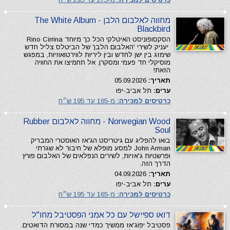
מחווה לאלבום הלבן The White Album -
Blackbird
הסקסופוניסט האיטלקי הכל כך מיוחד Rino Cirrina
יעניק לשירי 'האלבום הלבן' של הביטלס צליל חדש
שימזג בין ישן לחדש ובין ליריות לווירטואוזיות, במפגש
מוסיקלי חד פעמי ומסקרן. אל תחמיצו את החוויה
הזאת!
תאריך:
05.09.2026
ערים:
תל אביב-יפו
כרטיסים למכירה:
מ-165 עד 195 ש״ח
Norwegian Wood - מחווה לאלבום Rubber
Soul
בואו להפליג עם גיטריסט הג'אז האוסטרי המבריק
John Arman למסע מופלא של חיבור לא שגרתי
ופרשנויות ג'אזיות, לשירים הנפלאים של האלבום פורץ
הדרך הזה.
תאריך:
04.09.2026
ערים:
תל אביב-יפו
כרטיסים למכירה:
מ-165 עד 195 ש״ח
דואו ספיישל עם כל אמני הפסטיבל מחו"ל
פסטיבל יפוג'אז ממשיך כמדי שנה במסורת הדואטים.