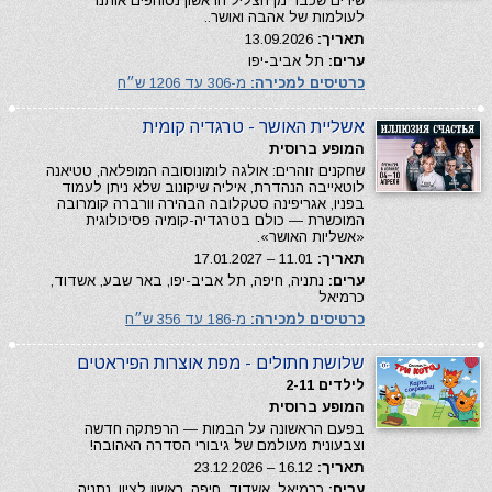
שירים שכבר מן הצליל הראשון נסוחפים אותנו
לעולמות של אהבה ואושר..
תאריך:
13.09.2026
ערים:
תל אביב-יפו
כרטיסים למכירה:
מ-306 עד 1206 ש״ח
אשליית האושר - טרגדיה קומית
המופע ברוסית
שחקנים זוהרים: אולגה לומונוסובה המופלאה, טטיאנה
לוטאייבה הנהדרת, איליה שיקונוב שלא ניתן לעמוד
בפניו, אגריפינה סטקלובה הבהירה וורברה קומרובה
המוכשרת — כולם בטרגדיה-קומיה פסיכולוגית
«אשליות האושר».
תאריך:
11.01 – 17.01.2027
ערים:
נתניה, חיפה, תל אביב-יפו, באר שבע, אשדוד,
כרמיאל
כרטיסים למכירה:
מ-186 עד 356 ש״ח
שלושת חתולים - מפת אוצרות הפיראטים
לילדים 2-11
המופע ברוסית
בפעם הראשונה על הבמות — הרפתקה חדשה
וצבעונית מעולמם של גיבורי הסדרה האהובה!
תאריך:
16.12 – 23.12.2026
ערים:
כרמיאל, אשדוד, חיפה, ראשון לציון, נתניה,