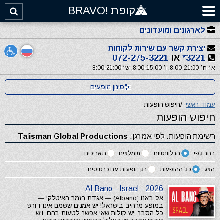
קופת !BRAVO
לארגונים ומועדונים
יצירת קשר עם שירות לקוחות
3221*
או
072-275-3221
א׳-ה׳ 8:00-21:00, ו׳ 8:00-15:00, ש׳ 8:00-21:00
סינון מופעים
עמוד ראשי
/
חיפוש הופעות
חיפוש הופעות
רשימת הופעות: לפי אמרגן:
Talisman Global Productions
בחר לפי:
הרלוונטיות
מומלצים
תאריכים
הצג:
כל ההופעות
רק הופעות עם כרטיסים
Al Bano - Israel - 2026
אל באנו (Albano) — אגדת הזמר האיטלקי —
במופע מרהיב בישראל! יש אמנים ששמם אינו דורש
כל הסבר. יש קולות שאי אפשר לטעות בהם. ויש