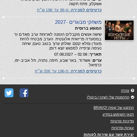
אשקלון, פתח תקווה
כרטיסים למכירה:
מ-96 עד 196 ש״ח
משחקי מבוגרים -2027
המופע ברוסית
שישה אנשים מקבלים הזמנה לארוחת ערב מאדם זר
במסעדה פריזאית אלגנטית. הערב מבטיח להיות
מעודן ומלא קסם: שולחן ערוך בטוב טעם, שיחה
נעימה וציפייה למפגש יוצא דופן.
תאריך:
02.08 – 07.08.2027
ערים:
אשדוד, באר שבע, חיפה, נתניה, תל אביב-יפו,
כרמיאל
כרטיסים למכירה:
מ-196 עד 356 ש״ח
עזרה
ההזמנות שלי (שינוי / ביטול)
התקנון של קופת !BRAVO
תנאי השימוש במידע
מדיניות פרטיות
עוגיות ופרטיות
יצירת קשר עם שירות לקוחות