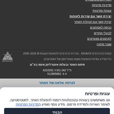
מדיניות פרטיות
עוגיות ופרטיות
יצירת קשר עם שירות לקוחות
יצירת קשר עם הנהלת האתר
כניסה לאמרגנים
לבעלי אתרים
לארגונים ומועדונים
שובר מתנה
קופת הכרטיסים !BRAVO - מכירת כרטיסים להופעות והצגות © 2005-2026
כל המידע אודות ההופעות נמצא באחריותם של האמרגנים.
פיתוח האתר ובעלות אינטרלינק אינפו בע״מ.
ת''ד 242 נתניה 4210201
ח.פ. 512805862
לגרסה מלאה של האתר
עוגיות ופרטיות
אנו משתמשים בעוגיות ובטכנולוגיות דומות להפעלת האתר, לסטטיסטיקה,
לשיפור השירות ולמדידת פרסום. מידע נוסף מופיע ב
מדיניות הפרטיות
.
הבנתי