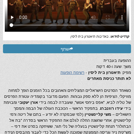
קרדיט לוידאו:
באדיבות תיאטרון בית ליסין
שתף
ההופעה בעברית
משך: שעה ו-40 דקות
מפיק:
תיאטרון בית ליסין
-
רשימת הופעות
לא תותר כניסת מאחרים
כשאחד הסרטים הישראליים המצליחים והאהובים בכל הזמנים הופך למחזה
מוזיקלי, הציפיות הן ללא ספק גבוהות. הפעם מדובר בקומדיה עטורת הפרסים
של טליה לביא, "אפס ביחסי אנוש", שעובדה לבמה בידי
אורן יעקובי
ומבוימת
בידי
עידו רוזנברג
. בתפקיד הראשי – הכוכבת העולה של הבמה והמסך
הישאליים –
משי קליינשטיין
(למי שבמקרה לא יודע – בתם של ריטה ורמי
קליינשטיין). אחרי שהשנה החלה לגלם את התפקיד הראשי בסדרה "בת אל
הבתולה" תנחת קליינשטיין בנעליה של נלי תגר, ששיחקה בסרט את דפי –
מש"קית נייר וגריסה המפונקת שמוכנה לעשות הכל כדי לעבור מהבסיס הנידח