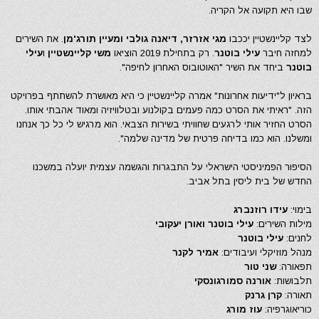
שבו היא תקועה אל הקריה.
לצד קליינשטיין יככבו
מגי אזרזר, דיאנה גולבי ומעיין תורג'מן
. את השירים
למחזה חיבר
עילי בוטנר
. רק בתחילת 2019 הוציאו
משי קליינשטיין
ו
עילי
בוטנר
ביחד את השיר "האוטובוס האחרון לחיפה".
בראיון ל"ידיעות אחרונות" אמרה קליינשטיין כי היא מאושרת להשתתף בפרויקט
הזה. "ראיתי את הסרט כמה פעמים בקולנוע ובטלוויזיה ומאוד אהבתי אותו.
הסרט החזיר אותי לרגעים שחוויתי בשירות הצבאי. הוא מרגיש לי כל כך אנחנו
ומשלנו. הוא כמו בדיחה פרטית של מדינה שלמה".
הסיפור הפמיניסטי הישראלי על התבגרות והגשמה עצמית יועלה במשכנו
החדש של בית ליסין בתל אביב.
בימוי:
עידו רוזנברג
מילות השירים:
עילי בוטנר ואורן יעקובי
לחנים:
עילי בוטנר
מנהל מוזיקלי ועיבודים:
אמיר לקנר
תפאורה:
שני טור
תלבושות:
אורנה סמורגונסקי
תאורה:
קרן גרנק
כוריאוגרפיה:
עוז מורג