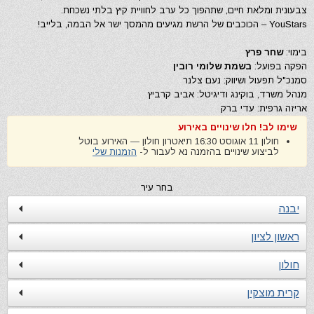
צבעונית ומלאת חיים, שתהפוך כל ערב לחוויית קיץ בלתי נשכחת.
YouStars – הכוכבים של הרשת מגיעים מהמסך ישר אל הבמה, בלייב!
בימוי:
שחר פרץ
הפקה בפועל:
בשמת שלומי רובין
סמנכ"ל תפעול ושיווק: נעם צלנר
מנהל משרד, בוקינג ודיגיטל: אביב קרביץ
אריזה גרפית: עדי ברק
שימו לב! חלו שינויים באירוע
חולון 11 אוגוסט 16:30 תיאטרון חולון — האירוע בוטל
לביצוע שינויים בהזמנה נא לעבור ל-
הזמנות שלי
בחר עיר
יבנה
ראשון לציון
חולון
קרית מוצקין