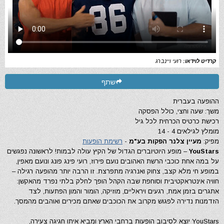
קרדיט לוידאו:
רועי ויינברג
שתף
ההופעה בעברית
משך: שעה וחצי, כולל הפסקה
רכישת כרטיס הכרחית לכל גיל
מומלץ לגילאים 4 - 14
מפיק:
מעיין צלנר הפקות בע"מ
-
רשימת הופעות
YouStars
– מופע היוטיוברים הגדול של הקיץ עולה לבמות! לראשונה נפגשים
על במה אחת כוכבי הרשת האהובים נועם פירוז, רועי פינג פונג ונועם מאפין,
במופע חי מלא קצב, צחוק ואנרגיה מתפרצת. זו הרבה יותר מהופעה רגילה –
חוויה אינטראקטיבית וסוחפת שבה הקהל הופך לחלק בלתי נפרד מהאקשן:
אתגרים בזמן אמת, רגעים ויראליים, מוזיקה, הומור והמון הפתעות, לצד
הזדמנות נדירה לפגוש מקרוב את הכוכבים שאתם מכירים ואוהבים מהמסך.
YouStars יוצא לסיבוב הופעות ברחבי הארץ ומביא איתו חגיגה צעירה,