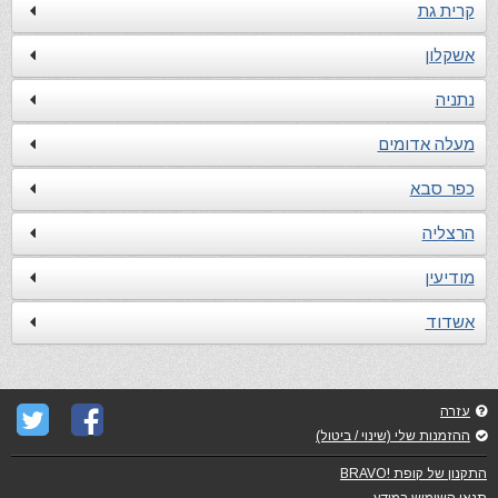
קרית גת
אשקלון
נתניה
מעלה אדומים
כפר סבא
הרצליה
מודיעין
אשדוד
עזרה
ההזמנות שלי (שינוי / ביטול)
התקנון של קופת !BRAVO
תנאי השימוש במידע