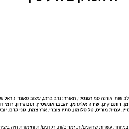
, תלבושות: אורנה סמורגונסקי, תאורה: נדב ברנע, עיצוב סאונד: ניראל שר
מן, רותם קינן, שירה אלתרמן, יהב בראונשטיין, תום גירון, רומי דוב
ן, עמית מוריס, טל סלומון, סתיו צוברי, ארז צמח, גוני קדם, יובל
וחד. עשרות שחקנים/ות, זמרים/ות, רקדנים/ות ותזמורת חיה ביצירת