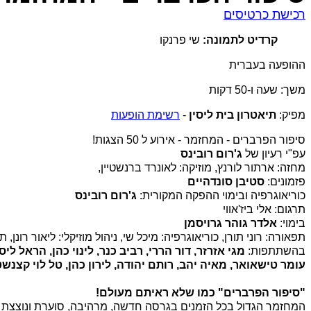
רכישת כרטיסים
קרדיט לתמונה:
שי פרנקו
ההופעה בעברית
משך: שעה ו-50 דקות
מפיק:
תיאטרון בית ליסין
-
רשימת הופעות
סיפור הפרברים - המחזמר - אירוע ל 50 הצגות!
עפ"י רעיון של
ג'רום רובינס
מחזה: ארתור לורנץ, מוזיקה: לאונרד ברנשטיין,
פזמונים:
סטיבן סונדהיים
כוריאוגרפיה ובימוי ההפקה המקורית:
ג'רום רובינס
תרגום: אלי ביז'אווי
בימוי:
אלדר גוהר גרויסמן
תפאורה: רוני תורן, כוריאוגרפיה: מיכל שי, ניהול מוזיקלי: ליאור רונן
בהשתתפות:
מגי אזרזר, דור הררי, רביב כנר, לינוי כהן, הראל ליס
עומר טישאואר, מאיה יהב, רותם יהודה, לירון כהן, טל לוי קצנשטיי
"סיפור הפרברים" כמו שלא ראיתם מעולם!
המחזמר הגדול בכל הזמנים בגרסה חדשה, מרהיבה, סוערת ונוצצת במי