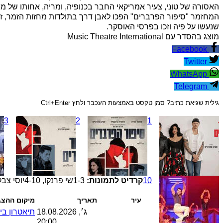
האסורה של טוני, צעיר אמריקאי החבר בכנופיה, ומריה, אחותו של מנה
המחזמר "סיפור הפרברים" הפכו לאבן דרך בתולדות מחזות הזמר, זכו
שנעשו על פיה וזכו בפרסי האוסקר.
מוצג בהסדר עם Music Theatre International
Facebook
Twitter
WhatsApp
Telegram
גילית שגיאת כתיב? סמן טקסט באמצעות העכבר ולחץ Ctrl+Enter
3
2
1
10
קרדיט לתמונות:
1-3
שי פרנקו
,
4-10
יוסי צב
עיר
תאריך
מיקום ההצג
ג׳, 18.08.2026
תיאטרון בית
20:00