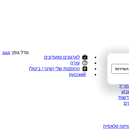
גודל גופן:
a
a
a
לארגונים ומועדונים
י
עזרה
ס
ההזמנות שלי (שינוי / ביטול)
הגדרות
ומלצים
русский
במבצע
חו״ל
בוע
דשות
ים
זיקה קלאסית