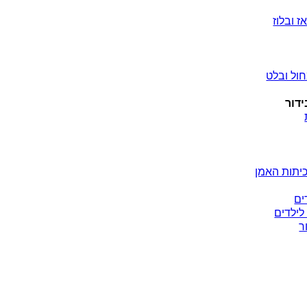
ז ובלוז
ול ובלט
ידור
יתות האמן
ים
לילדים
ר