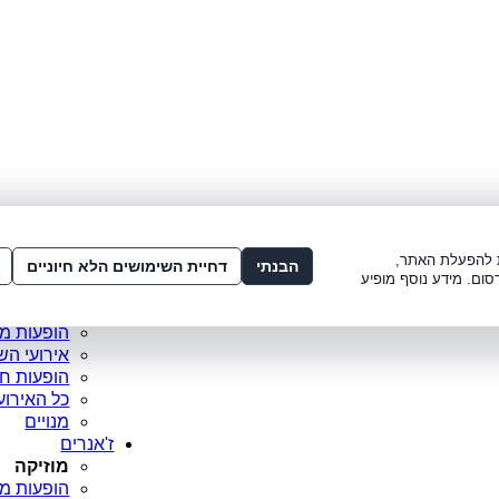
לתשלום:
3221*
או
072-275-3221
מדור
ו׳ 8:00-15:00, ש׳ 8:00-21:00
עמוד ראש
ות להפעלת האתר,
סופר פריי
הבנתי
דחיית השימושים הלא חיוניים
סום. מידע נוסף מופיע
מופעים מ
כרטיסים 
הופעות מ
אירועי הש
הופעות ח
כל האירוע
מנויים
ז'אנרים
מוזיקה
הופעות מו