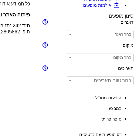
כל המידע אודו
אולמות מופעים
פיתוח האתר וב
סינון מופעים
ז'אנרים
ת''ד 242 נתניה 4210201
ח.פ. 512805862
מיקום
תאריכים
הופעות מחו״ל
במבצע
סופר פרייס
רק הופעות עם כרטיסים