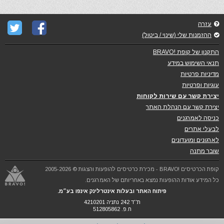
עזרה
ההזמנות שלי (שינוי / ביטול)
התקנון של קופת !BRAVO
תנאי השימוש במידע
מדיניות פרטיות
עוגיות ופרטיות
יצירת קשר עם שירות לקוחות
יצירת קשר עם הנהלת האתר
כניסה לאמרגנים
לבעלי אתרים
לארגונים ומועדונים
שובר מתנה
קופת הכרטיסים !BRAVO - מכירת כרטיסים להופעות והצגות © 2005-2026
כל המידע אודות ההופעות נמצא באחריותם של האמרגנים.
פיתוח האתר ובעלות אינטרלינק אינפו בע״מ.
ת''ד 242 נתניה 4210201
ח.פ. 512805862