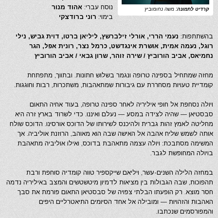
נוסח עברי:
אהוד מנור
קרדיט לתמונה:
משה נחומוביץ
בימוי:
רוני ברודצקי
בהשתתפות:
נעמי הררי, אורלי זילברשץ, ליליאן ברטו, דוית גביש, נילי
רוגל, נעמה אמית, אושרת אינגדשט, כרמל נצר, רונית אפל, הגר
נחמיאס, אביב הורוביץ / שירה זוהר, שרון גבאי / אביב הורוביץ
מחזה שמתחיל בספינה טרופה ונגמר בשלוש חתונות. ובתווך, מתפתחת
קומדיית טעויות מסחררת עם גיבורות שמתאהבות, משתכרות, רבות וחוגגות.
ויולה נסחפת אל חופי איליריה לאחר ספינה טרופה, בעוד אחיה התאום
סבסטיאן — שהיה לצידה במסע — נעלם ואיננו. כדי לשרוד בארץ זרה היא
מחליטה לאמץ זהות גברית ולהיכנס לשירותו של הדוכס אורסינו. הדוכס שולח
אותה לשמש שליח אהבה אל האישה שבה הוא מאוהב, הרוזנת אוליביה. אך
המשימה מסתבכת: ויולה עצמה מתאהבת בדוכס, ואילו אוליביה מתאהבת
בויולה המחופשת לגבר.
במחזה הלילה השנים-עשר, ויליאם שייקספיר טווה קומדיה סוחפת ורבת
תהפוכות, שבה הגבולות בין מציאות לדמיון מיטשטשים והמצב באיליריה נדמה
חסר מוצא. רק הופעתו הבלתי צפויה של סבסטיאן התאום פורמת את סבך
האהבות והזהויות — ומובילה אל אחד הסיומים התיאטרליים היפים
והמפורסמים שנכתבו.