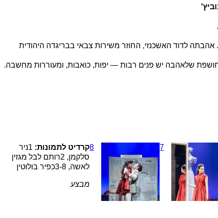
ביץ'
 אהבתה לדוד האשכנזי, החוזר משירות צבאי בבריגדה היהודית
החושפת שלאהבה יש פנים רבות — יפות, כואבות, ומעוררות מחשבה.
7
8
קרדיט לתמונות:
1
ניר
סלקמן
,
2
רותם לבל מגזין
לאשה
,
3-8
כפיר בולוטין
מבצע