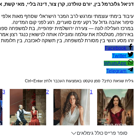
דניאל גל/כרמל בין, יורם טולדנו, קרן צור, דינה בליי, מאי קשת, 
עיבוד בימתי עוצמתי ומרגש לרב המכר הישראלי שסחף מאות אלפי קור
סיפור אהבה גדול על רקע ימים סוערים, רגע לפני קום המדינה.
במרכז העלילה לונה — צעירה ירושלמית יפהפייה, בת למשפחה ספרדי
באירופה, מטלטלת את עולמה ומובילה אותה לנישואין כנגד רצון אמה
זהו מסע רגשי בין מסורת למשפחה, בין תשוקה לאכזבה, בין חלומות
Facebook
Twitter
WhatsApp
Telegram
גילית שגיאת כתיב? סמן טקסט באמצעות העכבר ולחץ Ctrl+Enter
3
2
1
סופר פרייס כולל גימלאים