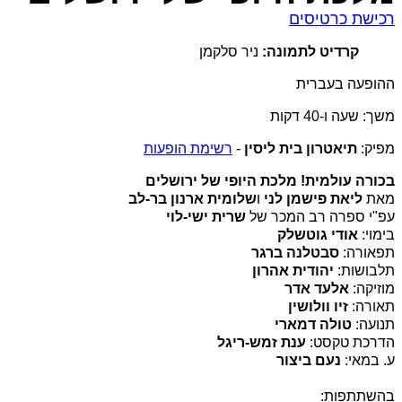
רכישת כרטיסים
קרדיט לתמונה:
ניר סלקמן
ההופעה בעברית
משך: שעה ו-40 דקות
מפיק:
תיאטרון בית ליסין
-
רשימת הופעות
בכורה עולמית! מלכת היופי של ירושלים
מאת
ליאת פישמן לני
ו
שלומית ארנון בר-לב
עפ"י ספרה רב המכר של
שרית ישי-לוי
בימוי:
אודי גוטשלק
תפאורה:
סבטלנה ברגר
תלבושות:
יהודית אהרון
מוזיקה:
אלעד אדר
תאורה:
זיו וולושין
תנועה:
טולה דמארי
הדרכת טקסט:
ענת זמש-ריגל
ע. במאי:
נעם ביצור
בהשתתפות: