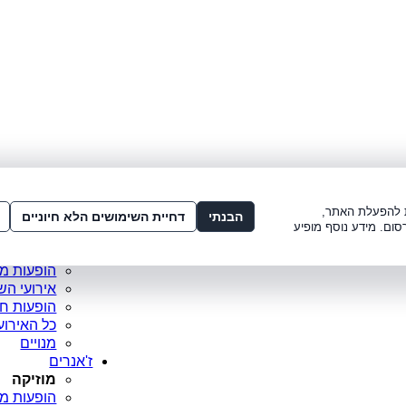
לתשלום:
3221*
או
072-275-3221
מדור
ו׳ 8:00-15:00, ש׳ 8:00-21:00
עמוד ראש
ות להפעלת האתר,
סופר פריי
הבנתי
דחיית השימושים הלא חיוניים
סום. מידע נוסף מופיע
מופעים מ
כרטיסים 
הופעות מ
אירועי הש
הופעות ח
כל האירוע
מנויים
ז'אנרים
מוזיקה
הופעות מו