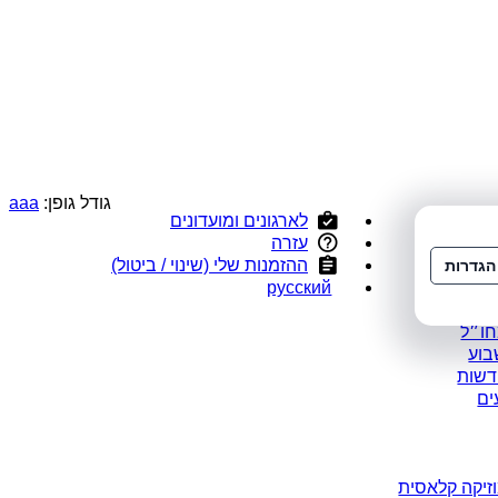
גודל גופן:
a
a
a
לארגונים ומועדונים
י
עזרה
ס
ההזמנות שלי (שינוי / ביטול)
הגדרות
ומלצים
русский
במבצע
חו״ל
בוע
דשות
ים
זיקה קלאסית