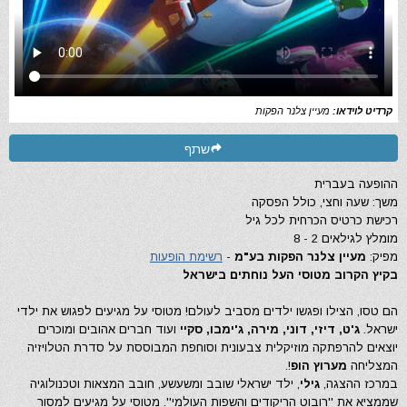
קרדיט לוידאו:
מעיין צלנר הפקות
שתף
ההופעה בעברית
משך: שעה וחצי, כולל הפסקה
רכישת כרטיס הכרחית לכל גיל
מומלץ לגילאים 2 - 8
מפיק:
מעיין צלנר הפקות בע"מ
-
רשימת הופעות
בקיץ הקרוב מטוסי העל נוחתים בישראל ​
הם טסו, הצילו ופגשו ילדים מסביב לעולם! מטוסי על מגיעים לפגוש את ילדי
ישראל.
ג'ט, דיזי, דוני, מירה, ג'ימבו, סקיי
ועוד חברים אהובים ומוכרים
יוצאים להרפתקה מוזיקלית צבעונית וסוחפת המבוססת על סדרת הטלויזיה
המצליחה
מערוץ
הופ
!.
במרכז ההצגה,
גילי
, ילד ישראלי שובב ומשעשע, חובב המצאות וטכנולוגיה
שממציא את ''רובוט הריקודים והשפות העולמי''. מטוסי על מגיעים למסור