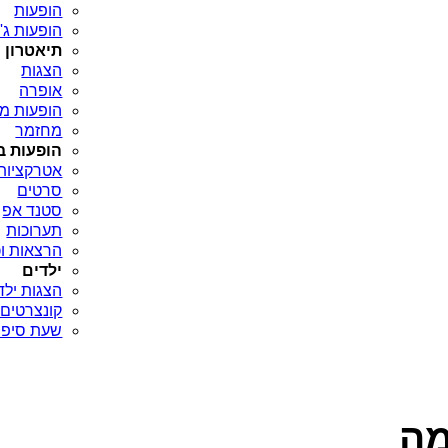
הופעות
הופעות ג'א
תיאטרון
הצגות
אופרה
הופעות מח
מחזמר
הופעות ב
אטרקציות
סרטים
סטנד אפ
תערוכות
הרצאות וכ
ילדים
הצגות ילד
קונצרטים 
שעת סיפו
מה