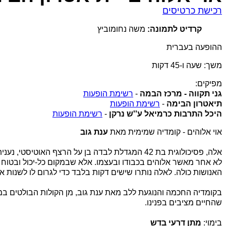
רכישת כרטיסים
קרדיט לתמונה:
משה נחומוביץ
ההופעה בעברית
משך: שעה ו-45 דקות
מפיקים:
גני תקווה - מרכז הבמה
-
רשימת הופעות
תיאטרון הבימה
-
רשימת הופעות
היכל התרבות כרמיאל ע''ש נרקן
-
רשימת הופעות
אוי אלוהים - קומדיה שמימית מאת
ענת גוב
אלה, פסיכולוגית בת 42 המגדלת לבדה בן על הרצ
לא אחר מאשר אלוהים בכבודו ובעצמו. אלא שבמקום כל-יכול ובטוח ב
האנושות כולה. לאלה נותרו שישים דקות בלבד כדי לגרום לו לשנות א
בקומדיה החכמה והנוגעת ללב מאת ענת גוב, מן הקולות הבולטים במ
שהחיים מציבים בפנינו.
בימוי:
מתן דרעי בדש