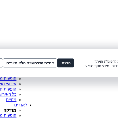
לתשלום:
3221*
או
072-275-3221
מדור
ו׳ 8:00-15:00, ש׳ 8:00-21:00
עמוד ראש
ות להפעלת האתר,
סופר פריי
הבנתי
דחיית השימושים הלא חיוניים
סום. מידע נוסף מופיע
מופעים מ
כרטיסים 
הופעות מ
אירועי הש
הופעות ח
כל האירוע
מנויים
ז'אנרים
מוזיקה
הופעות מו