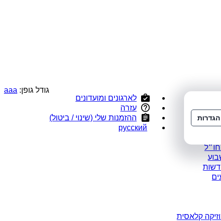
גודל גופן:
a
a
a
לארגונים ומועדונים
י
עזרה
ס
ההזמנות שלי (שינוי / ביטול)
הגדרות
ומלצים
русский
במבצע
חו״ל
בוע
דשות
ים
זיקה קלאסית