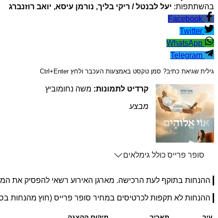
בהשתתפות:
יעל לבנטל / ריקי בליך, נורמן עיסא, יואב רוזנברג
Facebook
Twitter
WhatsApp
Telegram
גילית שגיאת כתיב? סמן טקסט באמצעות העכבר ולחץ Ctrl+Enter
קרדיט לתמונות:
משה נחומוביץ
מבצע
סופר פרייס כולל גימלאים
ההנחות בתוקף לעת הרכישה. מארגן האירוע רשאי להפסיק את המ
ההנחות לא תקפות לכרטיסים במחיר סופר פרייס (חוץ מהנחות ב
עיר
תאריך
מיקום ההצגה