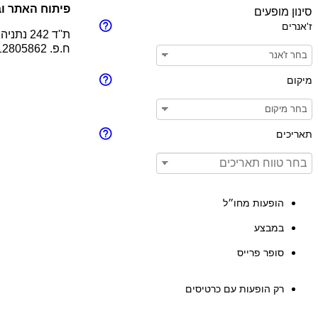
פיתוח האתר וב
סינון מופעים
ז'אנרים
ת''ד 242 נתניה 4210201
ח.פ. 512805862
מיקום
תאריכים
הופעות מחו״ל
במבצע
סופר פרייס
רק הופעות עם כרטיסים