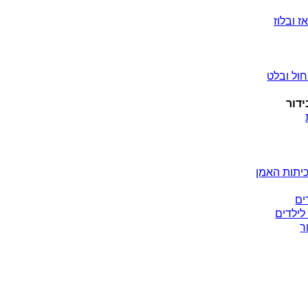
ז ובלוז
ול ובלט
ידור
יתות האמן
ים
לילדים
ר