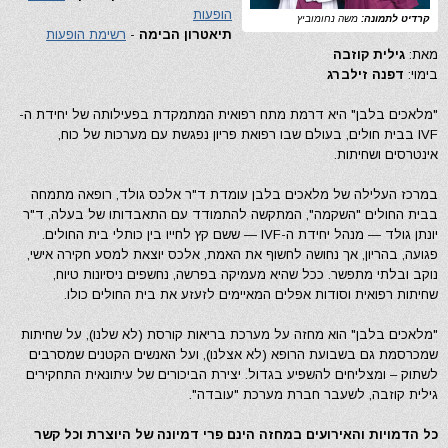
הופעות
קרדיט לתמונה:
משה נחומוביץ
תיאטרון הבימה
-
רשימת הופעות
מאת:
גילית קוזבה
בימוי:
דפנה זילברג
"מלאכים בלבן" היא דרמת מתח רפואית המתמקדת בפעילותה של יחידת ה-
IVF בבית חולים, בעולם שבו רפואת פריון נפגשת עם מערכות של כוח,
אינטרסים ושחיתות.
במרכז העלילה של מלאכים בלבן עומדת ד"ר אלכס גולד, רופאה מתמחה
בבית החולים "השקמה", המתקשה להתמודד עם התאבדותו של בעלה, ד"ר
יונתן גולד — מנהל יחידת ה-IVF — ששם קץ לחייו בין כותלי בית החולים.
פגועה, בהריון, אך נחושה לחשוף את האמת, אלכס יוצאת למסע חקירה אישי,
נוקב ובלתי מתפשר. ככל שהיא מעמיקה בפרשה, נחשפים ניסיונות טיוח,
שחיתות רפואית וסודות אפלים המאיימים לזעזע את בית החולים כולו.
"מלאכים בלבן" הוא מחזה על מערכת בריאות קורסת (לא שלנו), על שחיתות
שמכרסמת גם בשבועת הרופא (לא אצלנו), ועל האנשים הקטנים שמסרבים
לשתוק – ומצליחים להשפיע בגדול. יצירת הביכורים של עיתונאית התחקירים
גילית קוזבה, לשעבר חברת מערכת "עובדה".
כל הדמויות והאירועים במחזה הינם פרי דמיונה של היוצרת וכל קשר