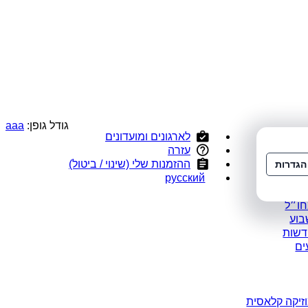
גודל גופן:
a
a
a
לארגונים ומועדונים
י
עזרה
ס
ההזמנות שלי (שינוי / ביטול)
הגדרות
ומלצים
русский
במבצע
חו״ל
בוע
דשות
ים
זיקה קלאסית