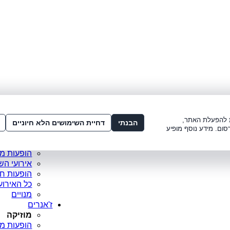
לתשלום:
3221*
או
072-275-3221
מדור
ו׳ 8:00-15:00, ש׳ 8:00-21:00
עמוד ראש
ות להפעלת האתר,
סופר פריי
הבנתי
דחיית השימושים הלא חיוניים
סום. מידע נוסף מופיע
מופעים מ
כרטיסים 
הופעות מ
אירועי הש
הופעות ח
כל האירוע
מנויים
ז'אנרים
מוזיקה
הופעות מו