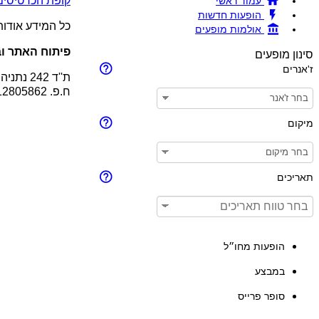
קופת הכרטיסים !BRAVO - מכירת כרטיסים להופעות והצגות © 26
עמוד ראשי
הופעות חדשות
כל המידע אודו
אולמות מופעים
פיתוח האתר וב
סינון מופעים
ז'אנרים
ת''ד 242 נתניה 4210201
ח.פ. 512805862
מיקום
תאריכים
הופעות מחו״ל
במבצע
סופר פרייס