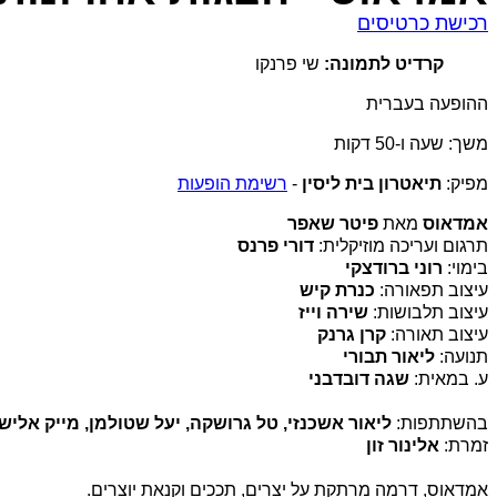
רכישת כרטיסים
קרדיט לתמונה:
שי פרנקו
ההופעה בעברית
משך: שעה ו-50 דקות
מפיק:
תיאטרון בית ליסין
-
רשימת הופעות
אמדאוס
מאת
פיטר שאפר
תרגום ועריכה מוזיקלית:
דורי פרנס
בימוי:
רוני ברודצקי
עיצוב תפאורה:
כנרת קיש
עיצוב תלבושות:
שירה וייז
עיצוב תאורה:
קרן גרנק
תנועה:
ליאור
תבורי
ע. במאית:
שגה דובדבני
בהשתתפות:
ליאור אשכנזי, טל גרושקה, יעל שטולמן, מייק אלישקו
זמרת:
אלינור זון
אמדאוס, דרמה מרתקת על יצרים, תככים וקנאת יוצרים.