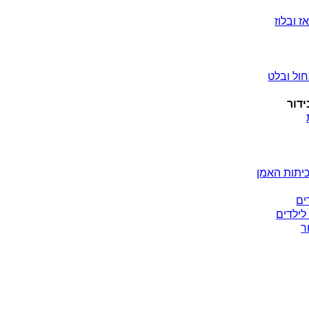
ז ובלוז
ול ובלט
ידור
יתות האמן
ים
לילדים
ר