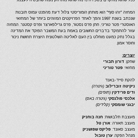
המחזה "זהו סוף" הוא מותחן הומוריסטי צלול דעת מהפנט עמוס תובנות
שנכתב בשנת 1997 והפך לאחד הפרויקטים המזוהים ביותר של המחזאי
האוסטרי פטר טוריני, חתן פרס נסטור, פרס גרילפארצר ופרס קסטנר. המחזה
עוזר להתמקד בדברים החשובים באמת בעת המשבר הפוקד את המדינה
בגלל נתק כמעט מוחלט בין העם לאליטה השלטונית היוצרת תחושת ניכור
וחוסר אמון.
יוצרים:
שחקן:
דורון תבורי
מחזאי:
פטר טוריני
להקת סייד-באנד
ניקיטה זוברילוב
(גיטרה)
ודים פרידקין
(תופים)
אלכסי פולנסקי
(גיטרה באס
)
יבגני שומסקי
(קלידים)
מעצבת תלבושות:
חנה בוחניק
מעצב תאורה:
אורן טל
מעצב סאונד:
פליקס שפושניק
מנהל הפקה:
ערן טובול