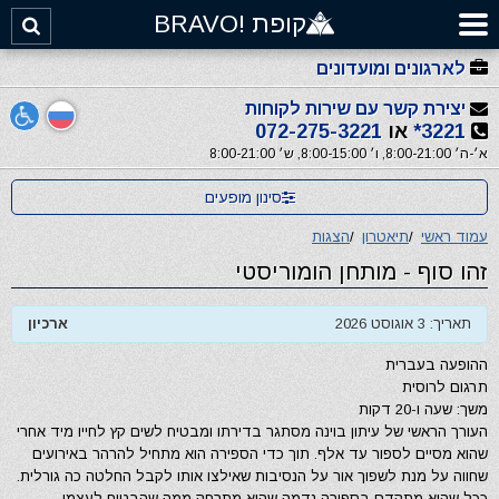
קופת !BRAVO
לארגונים ומועדונים
יצירת קשר עם שירות לקוחות
3221*
או
072-275-3221
א׳-ה׳ 8:00-21:00, ו׳ 8:00-15:00, ש׳ 8:00-21:00
סינון מופעים
עמוד ראשי
/
תיאטרון
/
הצגות
זהו סוף - מותחן הומוריסטי
תאריך: 3 אוגוסט 2026
ארכיון
ההופעה בעברית
תרגום לרוסית
משך: שעה ו-20 דקות
העורך הראשי של עיתון בוינה מסתגר בדירתו ומבטיח לשים קץ לחייו מיד אחרי
שהוא מסיים לספור עד אלף. תוך כדי הספירה הוא מתחיל להרהר באירועים
שחווה על מנת לשפוך אור על הנסיבות שאילצו אותו לקבל החלטה כה גורלית.
ככל שהוא מתקדם בספירה נדמה שהוא מתרחק ממה שהבטיח לעצמו.