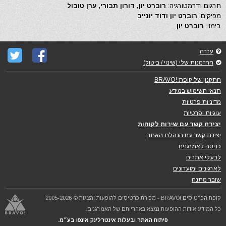
תרגום ודרמטורגיה:
רוברט יון, דורון תבורי, ערן טובול
מפיקים:
רוברט יון ודוד יונייב
בימוי:
רוברט יון
עזרה
ההזמנות שלי (שינוי / ביטול)
התקנון של קופת !BRAVO
תנאי השימוש במידע
מדיניות פרטיות
עוגיות ופרטיות
יצירת קשר עם שירות לקוחות
יצירת קשר עם הנהלת האתר
כניסה לאמרגנים
לבעלי אתרים
לארגונים ומועדונים
שובר מתנה
קופת הכרטיסים !BRAVO - מכירת כרטיסים להופעות והצגות © 2005-2026
כל המידע אודות ההופעות נמצא באחריותם של האמרגנים.
פיתוח האתר ובעלות אינטרלינק אינפו בע״מ.