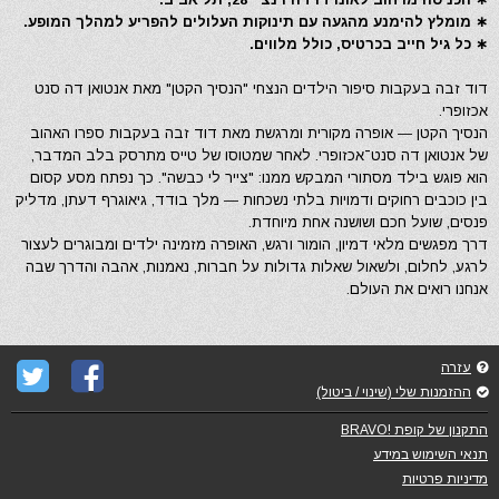
∗ מומלץ להימנע מהגעה עם תינוקות העלולים להפריע למהלך המופע.
∗ כל גיל חייב בכרטיס, כולל מלווים.
דוד זבה בעקבות סיפור הילדים הנצחי "הנסיך הקטן" מאת אנטואן דה סנט
אכזופרי.
הנסיך הקטן — אופרה מקורית ומרגשת מאת דוד זבה בעקבות ספרו האהוב
של אנטואן דה סנט־אכזופרי. לאחר שמטוסו של טייס מתרסק בלב המדבר,
הוא פוגש בילד מסתורי המבקש ממנו: "צייר לי כבשה". כך נפתח מסע קסום
בין כוכבים רחוקים ודמויות בלתי נשכחות — מלך בודד, גיאוגרף דעתן, מדליק
פנסים, שועל חכם ושושנה אחת מיוחדת.
דרך מפגשים מלאי דמיון, הומור ורגש, האופרה מזמינה ילדים ומבוגרים לעצור
לרגע, לחלום, ולשאול שאלות גדולות על חברות, נאמנות, אהבה והדרך שבה
אנחנו רואים את העולם.
עזרה
ההזמנות שלי (שינוי / ביטול)
התקנון של קופת !BRAVO
תנאי השימוש במידע
מדיניות פרטיות