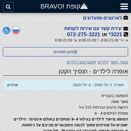
קופת !BRAVO
לארגונים ומועדונים
יצירת קשר עם שירות לקוחות
3221*
או
072-275-3221
א׳-ה׳ 8:00-21:00, ו׳ 8:00-15:00, ש׳ 8:00-21:00
סינון מופעים
עמוד ראשי
/
ילדים
/
קונצרטים לילדים
אופרה לילדים - הנסיך הקטן
תאריך: 3 יולי 2026 - 4 יולי 2026
ארכיון
ההופעה בעברית
משך: שעה
רכישת כרטיס הכרחית לכל גיל
מומלץ לגילאים 4 - 9
המופע מיועד לילדים בגילאי 4–9 ומתקיים באולם אינטימי: הילדים
יושבים על שטיחים סמוך לבמה והמבוגרים סביבם על כיסאות.
∗ הכניסה מרחוב לאונרדו דה וינצ'י 28, תל אביב.