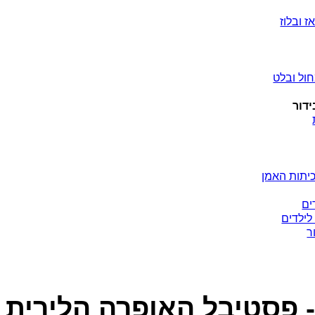
ז ובלוז
ול ובלט
ידור
יתות האמן
ים
לילדים
ר
- פסטיבל האופרה הלירית