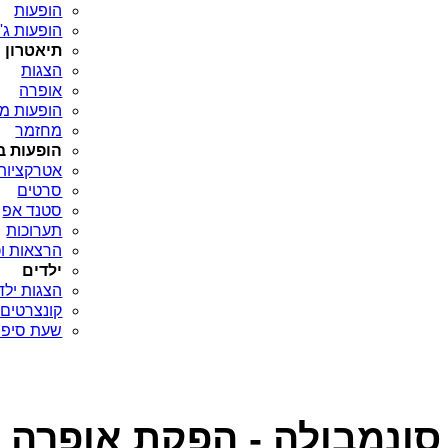
הופעות
הופעות ג'א
תיאטרון
הצגות
אופרה
הופעות מח
מחזמר
הופעות ב
אטרקציות
סרטים
סטנד אפ
תערוכות
הרצאות וכ
ילדים
הצגות ילד
קונצרטים 
שעת סיפו
ה סונמבולה - הפקת אופרה 