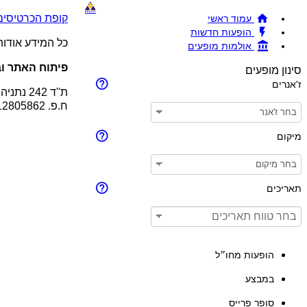
קופת הכרטיסים !BRAVO - מכירת כרטיסים להופעות והצגות © 26
עמוד ראשי
הופעות חדשות
כל המידע אודו
אולמות מופעים
פיתוח האתר וב
סינון מופעים
ז'אנרים
ת''ד 242 נתניה 4210201
ח.פ. 512805862
מיקום
תאריכים
הופעות מחו״ל
במבצע
סופר פרייס