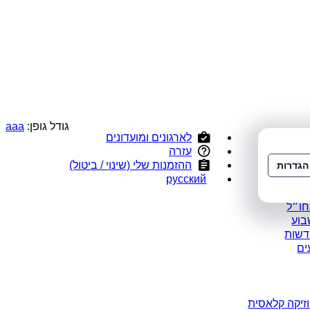
גודל גופן:
a
a
a
לארגונים ומועדונים
י
עזרה
ס
ההזמנות שלי (שינוי / ביטול)
הגדרות
ומלצים
русский
במבצע
חו״ל
בוע
דשות
ים
זיקה קלאסית