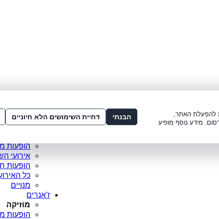
לתשלום:
3221*
או
072-275-3221
מדור
ו׳ 8:00-15:00, ש׳ 8:00-21:00
עמוד ראש
ות להפעלת האתר,
סופר פריי
הבנתי
דחיית השימושים הלא חיוניים
סום. מידע נוסף מופיע
מופעים מ
כרטיסים 
הופעות מ
אירועי הש
הופעות ח
כל האירוע
מנויים
ז'אנרים
מוזיקה
הופעות מו