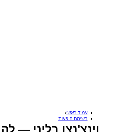
עמוד ראשי
›
רשימת הופעות
וינצ'נצו בליני — ל