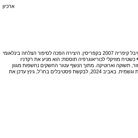
ארכיון
" לראשונה בהזמנת פסטיבל קיפריה 2007 בקפריסין. היצירה הפכה לסיפור הצלחה בינלאומי
כשטיח מוזיקלי לכוריאוגרפיה תוססת: הוא מניע את רקדניו
ר, תשוקה וארוטיקה. מתוך הנשף עטור החשקים נחשפות מגוון
דמויות על זהותן הייחודית. היצירה מגיעה בשיאה לפורקן של חופש, אהבה רוחנית וגשמית. באביב 2024, לבקשת פסטיבלים בחו"ל, גינץ עדכן את