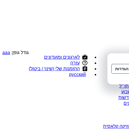
גודל גופן:
a
a
a
לארגונים ומועדונים
י
עזרה
ס
ההזמנות שלי (שינוי / ביטול)
הגדרות
ומלצים
русский
במבצע
חו״ל
בוע
דשות
ים
זיקה קלאסית