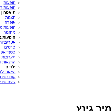
הופעות
הופעות ג'א
תיאטרון
הצגות
אופרה
הופעות מח
מחזמר
הופעות ב
אטרקציות
סרטים
סטנד אפ
תערוכות
הרצאות וכ
ילדים
הצגות ילד
קונצרטים 
שעת סיפו