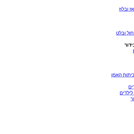
ז ובלוז
ול ובלט
ידור
יתות האמן
ים
לילדים
ר