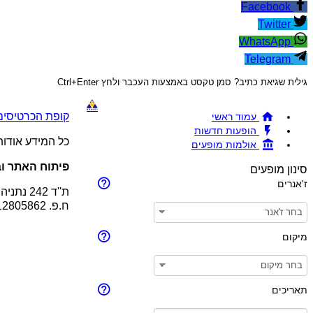
Facebook
Twitter
WhatsApp
Telegram
גילית שגיאת כתיב? סמן טקסט באמצעות העכבר ולחץ Ctrl+Enter
קופת הכרטיסים !BRAVO - מכירת כרטיסים להופעות והצגות © 26
עמוד ראשי
הופעות חדשות
כל המידע אודו
אולמות מופעים
פיתוח האתר וב
סינון מופעים
ז'אנרים
ת''ד 242 נתניה 4210201
ח.פ. 512805862
מיקום
תאריכים