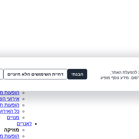
לתשלום:
3221*
או
072-275-3221
מדור
ו׳ 8:00-15:00, ש׳ 8:00-21:00
עמוד ראש
ות להפעלת האתר,
סופר פריי
הבנתי
דחיית השימושים הלא חיוניים
סום. מידע נוסף מופיע
מופעים מ
כרטיסים 
הופעות מ
אירועי הש
הופעות ח
כל האירוע
מנויים
ז'אנרים
מוזיקה
הופעות מו