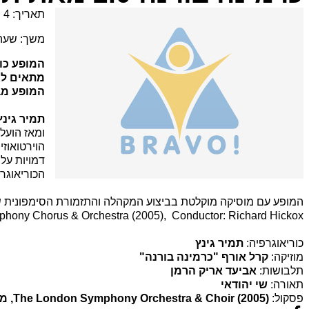
תאריך: 4 יולי 2026 - 12 יולי 2026
משך: שעה
המופע כול
מתאים לגיל 16 
המופע מב
תמיר גינץ
ומאז הועל
הוירטואוז
הכוריאוגר
המופע עם מוסיקה מוקלטת בביצוע המקהלה והתזמורת הסימפונית של לונדון (2005) בניצוחו של ריצ
mphony Chorus & Orchestra (2005), Conductor: Richard Hickox
כוריאוגרפיה:
תמיר גינץ
מוזיקה:
קרל אורף "כרמינה בורנה"
תלבושות:
אביעד אריק הרמן
תאורה:
שי יהודאי
פסקול:
The London Symphony Orchestra & Choir (2005), מנצח: Hickox Richard