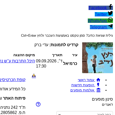
Facebook
Twitter
WhatsApp
Telegram
גילית שגיאת כתיב? סמן טקסט באמצעות העכבר ולחץ Ctrl+Enter
קרדיט לתמונות:
עדי ברק
עיר
תאריך
מיקום ההצגה
ד׳, 09.09.2026
היכל התרבות ע''ש נר
כרמיאל
17:30
קופת הכרטיסים !BRAVO - מכירת כרטיסים להופעות והצגות © 26
עמוד ראשי
הופעות חדשות
כל המידע אודו
אולמות מופעים
פיתוח האתר וב
סינון מופעים
ז'אנרים
ת''ד 242 נתניה 4210201
ח.פ. 512805862