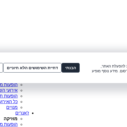
לתשלום:
3221*
או
072-275-3221
מדור
ו׳ 8:00-15:00, ש׳ 8:00-21:00
עמוד ראש
ות להפעלת האתר,
סופר פריי
הבנתי
דחיית השימושים הלא חיוניים
סום. מידע נוסף מופיע
מופעים מ
כרטיסים 
הופעות מ
אירועי הש
הופעות ח
כל האירוע
מנויים
ז'אנרים
מוזיקה
הופעות מו