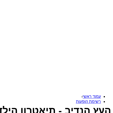
עמוד ראשי
›
רשימת הופעות
העץ הנדיב - תיאטרון היל