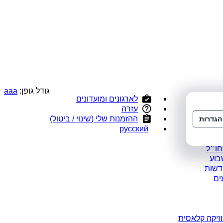
גודל גופן:
a
a
a
לארגונים ומועדונים
י
עזרה
ס
ההזמנות שלי (שינוי / ביטול)
הגדרות
ומלצים
русский
במבצע
חו״ל
בוע
דשות
ים
זיקה קלאסית