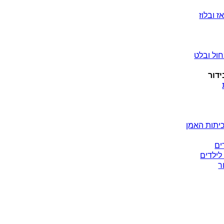
ז ובלוז
ול ובלט
ידור
יתות האמן
ים
לילדים
ר