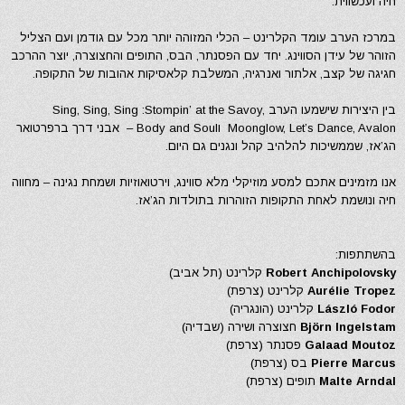
חיה ועכשווית.
במרכז הערב עומד הקלרינט – הכלי המזוהה יותר מכל עם גודמן ועם הצליל
הזוהר של עידן הסווינג. יחד עם הפסנתר, הבס, התופים והחצוצרה, יוצר ההרכב
חגיגה של קצב, אלתור ואנרגיה, המשלבת קלאסיקות אהובות של התקופה.
בין היצירות שישמעו הערב Sing, Sing, Sing :Stompin’ at the Savoy,
Moonglow, Let’s Dance, Avalon וBody and Soul – אבני דרך ברפרטואר
הג’אז, שממשיכות להלהיב קהל ונגנים גם היום.
אנו מזמינים אתכם למסע מוזיקלי מלא סווינג, וירטואוזיות ושמחת נגינה – מחווה
חיה ונושמת לאחת התקופות הזוהרות בתולדות הג’אז.
בהשתתפות:
Robert Anchipolovsky
קלרינט (תל אביב)
Aurélie Tropez
קלרינט (צרפת)
László Fodor
קלרינט (הונגריה)
Björn Ingelstam
חצוצרה ושירה (שבדיה)
Galaad Moutoz
פסנתר (צרפת)
Pierre Marcus
בס (צרפת)
Malte Arndal
תופים (צרפת)