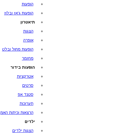
הופעות
הופעות ג'אז ובלוז
תיאטרון
הצגות
אופרה
הופעות מחול ובלט
מחזמר
הופעות בידור
אטרקציות
סרטים
סטנד אפ
תערוכות
הרצאות וכיתות האמן
ילדים
הצגות ילדים