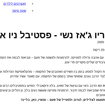
קונצרטים לילדים
שעת סיפור
ג'אז נשי - פסטיבל ניו אורלי
ת
 עם אהבה גדולה למוזיקה, להרמוניות ולנשמה של פעם – מביאות לבמה את הקס
בודים קוליים מקוריים פרי עטן.
ת הקהל למסע בזמן בין השירים האהובים של התקופה – מהקלאסיקות הגדולות ועד פנ
לצד הרכב נגנים, שסוחף אותך בקסם של התקופה, עם סאונד עשיר ומדויק.
H
הוא הרכב ג'אז עם נגיעות של סווינג, בלוז ורוקאבילי. הופיעו בפסטיבלים רבים 
מרות שמביאות לבמה חיבור, הרמוניות ומוזיקה שעושה נעים בלב וברגליים וביצועים
הובים.
געגע לצלילים, לגרוב ולסטייל של פעם – עכשיו, כאן, בלייב!