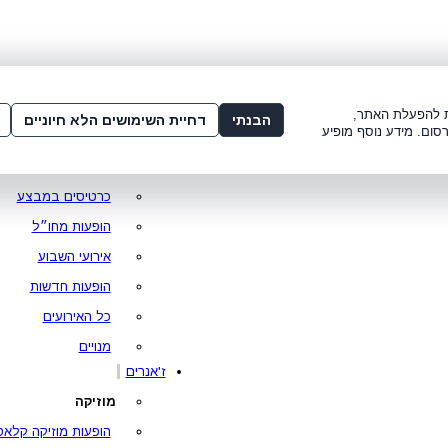
שלום:
3221*
או
072-275-3221
מדור
 8:00-21:00
עמוד ראשי
ות להפעלת האתר,
הבנתי
דחיית השימושים הלא חיוניים
סום. מידע נוסף מופיע
סופר פרייס
מופעים מומלצים
כרטיסים במבצע
הופעות מחו״ל
אירועי השבוע
הופעות חדשות
כל האירועים
מנויים
ז'אנרים
מוזיקה
הופעות מוזיקה קלאס