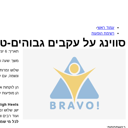
עמוד ראשי
›
רשימת הופעות
סווינג על עקבים גבוהים-טריו 
תאריך: 6 יוני 2026
משך: שעה ו-20 דקו
שלוש זמרות
ונשמה, עם עי
הן לוקחות א
הן מופיעות 
igh Heels
ישן. שלוש ז
ועוד רבים וא
לכל מי שמת
בהשתתפות: