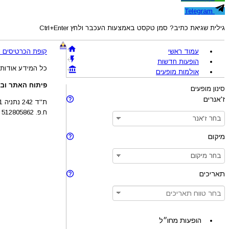
Telegram
גילית שגיאת כתיב? סמן טקסט באמצעות העכבר ולחץ Ctrl+Enter
עמוד ראשי
קופת הכרטיסים !BRAVO - מכירת כרטיסים להופעות והצגות © 005-2026
הופעות חדשות
כל המידע אודות 
אולמות מופעים
פיתוח האתר ובע
סינון מופעים
ז'אנרים
ת''ד 242 נתניה 4210201
ח.פ. 512805862
מיקום
תאריכים
הופעות מחו״ל