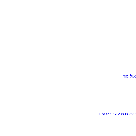
ול קור
Frozen 1&