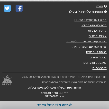
עזרה
ההזמנות שלי (שינוי / ביטול)
התקנון של קופת !BRAVO
תנאי השימוש במידע
מדיניות פרטיות
עוגיות ופרטיות
יצירת קשר עם שירות לקוחות
יצירת קשר עם הנהלת האתר
כניסה לאמרגנים
לבעלי אתרים
לארגונים ומועדונים
שובר מתנה
קופת הכרטיסים !BRAVO - מכירת כרטיסים להופעות והצגות © 2005-2026
כל המידע אודות ההופעות נמצא באחריותם של האמרגנים.
פיתוח האתר ובעלות אינטרלינק אינפו בע״מ.
ת''ד 242 נתניה 4210201
ח.פ. 512805862
לגרסה מלאה של האתר