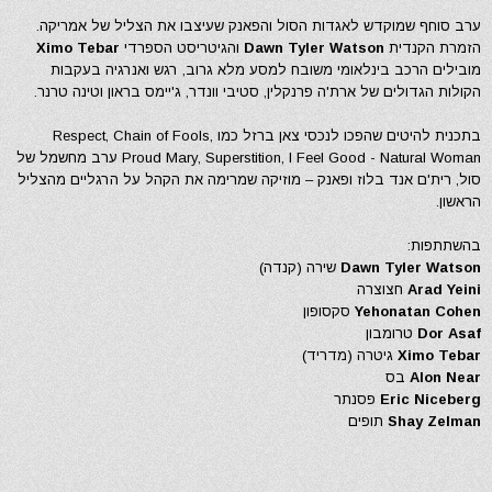
ערב סוחף שמוקדש לאגדות הסול והפאנק שעיצבו את הצליל של אמריקה.
הזמרת הקנדית
Dawn Tyler Watson
והגיטריסט הספרדי
Ximo Tebar
מובילים הרכב בינלאומי משובח למסע מלא גרוב, רגש ואנרגיה בעקבות
הקולות הגדולים של ארת'ה פרנקלין, סטיבי וונדר, ג'יימס בראון וטינה טרנר.
בתכנית להיטים שהפכו לנכסי צאן ברזל כמו Respect, Chain of Fools,
Proud Mary, Superstition, I Feel Good - Natural Woman ערב מחשמל של
סול, רית'ם אנד בלוז ופאנק – מוזיקה שמרימה את הקהל על הרגליים מהצליל
הראשון.
בהשתתפות:
Dawn Tyler Watson
שירה (קנדה)
Arad Yeini
חצוצרה
Yehonatan Cohen
סקסופון
Dor Asaf
טרומבון
Ximo Tebar
גיטרה (מדריד)
Alon Near
בס
Eric Niceberg
פסנתר
Shay Zelman
תופים