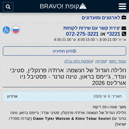
קופת !BRAVO
לארגונים ומועדונים
יצירת קשר עם שירות לקוחות
3221*
או
072-275-3221
א׳-ה׳ 8:00-21:00, ו׳ 8:00-15:00, ש׳ 8:00-21:00
סינון מופעים
עמוד ראשי
/
מוזיקה
/
הופעות ג'אז ובלוז
הלילה הגדול של הנשמה: ארת'ה פרנקלין, סטיבי
וונדר, ג'יימס בראון, טינה טרנר - פסטיבל ניו
אורלינס 2026
תאריך: 6 יוני 2026
ארכיון
משך: שעה ו-20 דקות
הלילה הגדול של הנשמה: ארת'ה פרנקלין, סטיבי וונדר, ג'יימס בראון, טינה
טרנר עם
Dawn Tyler Watson & Ximo Tebar Sextet
(קנדה/ ספרד/
ישראל)