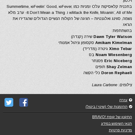
וילסון.
בתכנית קלאסיקות עלО זמניות כמו Summertime, юFeelin’ Good, юFever,
юMack the Knife, Moanin’, All of Me ו. It Don’t Mean a Thing- ערב מלא
נשמה, סווינג ואלגנטיות – חגיגה של הקולות הנשיים הגדולים שהגדירו את
הג'אז.
בהשתתפות:
Dawn Tyler Watson
שירה (קנדה)
Amikam Kimelman
סקסופון וניהול אמנותי
Ximo Tebar
גיטרה (מדריד)
Noam Wiesenberg
בס
Eric Niceberg
פסנתר
Shay Zelman
תופים
Doron Rephaeli
כלי הקשה
צילומים: Laura Carbone
עזרה
ההזמנות שלי (שינוי / ביטול)
התקנון של קופת !BRAVO
תנאי השימוש במידע
מדיניות פרטיות