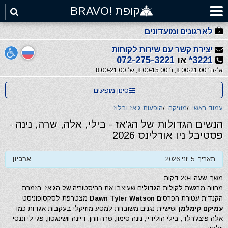
קופת !BRAVO
לארגונים ומועדונים
יצירת קשר עם שירות לקוחות
3221*
או
072-275-3221
א׳-ה׳ 8:00-21:00, ו׳ 8:00-15:00, ש׳ 8:00-21:00
סינון מופעים
עמוד ראשי
/
מוזיקה
/
הופעות ג'אז ובלוז
הנשים הגדולות של הג'אז - בילי, אלה, שרה, נינה -
פסטיבל ניו אורלינס 2026
תאריך: 5 יוני 2026
ארכיון
משך: שעה ו-20 דקות
מחווה מרגשת לקולות הגדולים שעיצבו את ההיסטוריה של הג'אז. הזמרת
הקנדית עטורת הפרסים
Dawn Tyler Watson
מצטרפת לסקסופוניסט
עמיקם קימלמן
ושישיית נגנים משובחת למסע מוזיקלי בעקבות אגדות כמו
אלה פיצג'רלד, בילי הולידיי, נינה סימון, שרה ווהן, דיינה וושינגטון, פגי לי וננסי