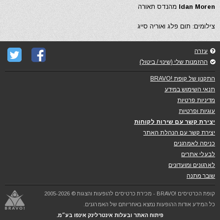
Idan Moren
מהנדס תאורה
צילומים: תום פלג ואוריה סייג
עזרה
ההזמנות שלי (שינוי / ביטול)
התקנון של קופת !BRAVO
תנאי השימוש במידע
מדיניות פרטיות
עוגיות ופרטיות
יצירת קשר עם שירות לקוחות
יצירת קשר עם הנהלת האתר
כניסה לאמרגנים
לבעלי אתרים
לארגונים ומועדונים
שובר מתנה
קופת הכרטיסים !BRAVO - מכירת כרטיסים להופעות והצגות © 2005-2026
כל המידע אודות ההופעות נמצא באחריותם של האמרגנים.
פיתוח האתר ובעלות אינטרלינק אינפו בע״מ.