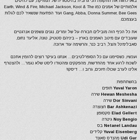
בואו לחוות את התקופה הכי גרובית בהיסטוריה של המוזיקה, עם להיטים
אלמותיים של אמנים כמו Earth, Wind & Fire, Michael Jackson, Kool & The
Gang, Abba, Donna Summer, Bee Gees ועוד הפתעות שנשאיר לכם לגלות
בעצמכם.
את כל הכיף הזה מובילים חבורת-על של זמרים, נגנים ונשפנים אנרגטיים
שעובדים עם מיטב האמנים בארץ – ביניהם סטטיק, טונה, אליעד נחום,
סאבלימינל והצל, רביב כנר, והרשימה עוד ארוכה.
ועכשיו, כשסיימנו עם כל הסופרלטיבים… אנחנו בעיקר רוצים להזמין אתכם
לשכוח לרגע אחד מהחדשות, מהפקקים ומהטודו ליסט שלא נגמר… ולהצטרף
אלינו לערב שכולו חיוכים, גרוב ו… דיסקו!
בהשתתפות:
Yuval Yaron
תופים
Hewan Meshesha
שירה
Dor Sinvani
שירה
Bar Ashkenazi
חצוצרה
Elad Gellert
סקסופון
Noy Bengio
גיטרה
Netanel Landau
בס
Yuval Eisenberg
קלידים
Udi Gur
מהנדס סאונד