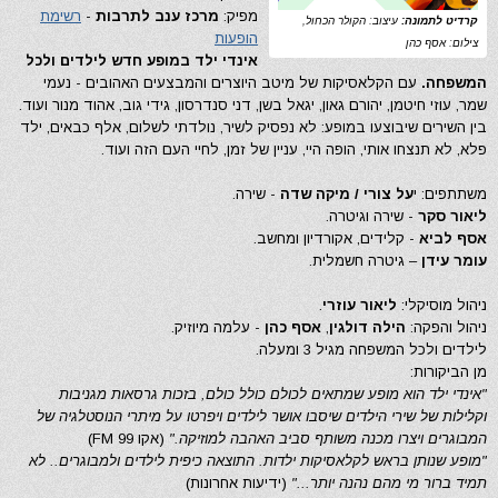
מפיק:
מרכז ענב לתרבות
-
רשימת
קרדיט לתמונה:
עיצוב: הקולר הכחול,
הופעות
צילום: אסף כהן
אינדי ילד במופע חדש לילדים ולכל
המשפחה.
עם הקלאסיקות של מיטב היוצרים והמבצעים האהובים - נעמי
שמר, עוזי חיטמן, יהורם גאון, יגאל בשן, דני סנדרסון, גידי גוב, אהוד מנור ועוד.
בין השירים שיבוצעו במופע: לא נפסיק לשיר, נולדתי לשלום, אלף כבאים, ילד
פלא, לא תנצחו אותי, הופה היי, עניין של זמן, לחיי העם הזה ועוד.
משתתפים: י
על צורי / מיקה שדה
- שירה.
ליאור סקר
- שירה וגיטרה.
אסף לביא
- קלידים, אקורדיון ומחשב.
עומר עידן
– גיטרה חשמלית.
ניהול מוסיקלי:
ליאור עוזרי
.
ניהול והפקה:
הילה דולגין
,
אסף כהן
- עלמה מיוזיק.
לילדים ולכל המשפחה מגיל 3 ומעלה.
מן הביקורות:
"אינדי ילד הוא מופע שמתאים לכולם כולל כולם, בזכות גרסאות מגניבות
וקלילות של שירי הילדים שיסבו אושר לילדים ויפרטו על מיתרי הנוסטלגיה של
המבוגרים ויצרו מכנה משותף סביב האהבה למוזיקה."
(אקו 99 FM)
"מופע שנותן בראש לקלאסיקות ילדות. התוצאה כיפית לילדים ולמבוגרים.. לא
תמיד ברור מי מהם נהנה יותר..."
(ידיעות אחרונות)