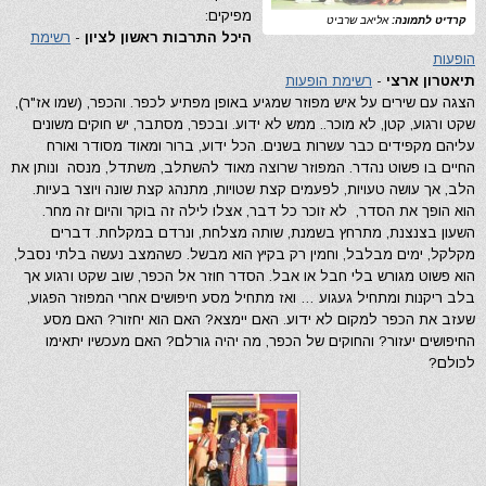
מפיקים:
קרדיט לתמונה:
אליאב שרביט
היכל התרבות ראשון לציון
-
רשימת
הופעות
תיאטרון ארצי
-
רשימת הופעות
הצגה עם שירים על איש מפוזר שמגיע באופן מפתיע לכפר. והכפר, (שמו אז"ר),
שקט ורגוע, קטן, לא מוכר.. ממש לא ידוע. ובכפר, מסתבר, יש חוקים משונים
עליהם מקפידים כבר עשרות בשנים. הכל ידוע, ברור ומאוד מסודר ואורח
החיים בו פשוט נהדר. המפוזר שרוצה מאוד להשתלב, משתדל, מנסה ונותן את
הלב, אך עושה טעויות, לפעמים קצת שטויות, מתנהג קצת שונה ויוצר בעיות.
הוא הופך את הסדר, לא זוכר כל דבר, אצלו לילה זה בוקר והיום זה מחר.
השעון בצנצנת, מתרחץ בשמנת, שותה מצלחת, ונרדם במקלחת. דברים
מקלקל, ימים מבלבל, וחמין רק בקיץ הוא מבשל. כשהמצב נעשה בלתי נסבל,
הוא פשוט מגורש בלי חבל או אבל. הסדר חוזר אל הכפר, שוב שקט ורגוע אך
בלב ריקנות ומתחיל געגוע … ואז מתחיל מסע חיפושים אחרי המפוזר הפגוע,
שעזב את הכפר למקום לא ידוע. האם יימצא? האם הוא יחזור? האם מסע
החיפושים יעזור? והחוקים של הכפר, מה יהיה גורלם? האם מעכשיו יתאימו
לכולם?