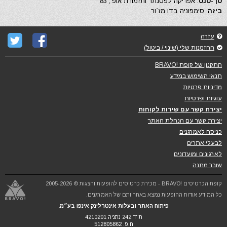
סן -סנס
: אפריקה לפסנתר ותזמורת אופ', 83
ביזה
: סימפוניה בדו מז`ור
עזרה
ההזמנות שלי (שינוי / ביטול)
התקנון של קופת !BRAVO
תנאי השימוש במידע
מדיניות פרטיות
עוגיות ופרטיות
יצירת קשר עם שירות לקוחות
יצירת קשר עם הנהלת האתר
כניסה לאמרגנים
לבעלי אתרים
לארגונים ומועדונים
שובר מתנה
קופת הכרטיסים !BRAVO - מכירת כרטיסים להופעות והצגות © 2005-2026
כל המידע אודות ההופעות נמצא באחריותם של האמרגנים.
פיתוח האתר ובעלות אינטרלינק אינפו בע״מ.
ת''ד 242 נתניה 4210201
ח.פ. 512805862