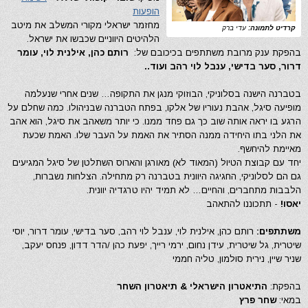
הופעות
מחזמר ישראלי מקורי המשלב את מיטב
קרדיט לתמונה:
עדי ברק
הלהיטים היווניים שכבשו את ישראל.
בהפקת ענק מרובת משתתפים בכיכובם של:
רותם כהן, אילנית לוי, עומר
דרור, סער בדישי, ענבל לוי רהב ועוד..
בטברנה הישנה בסלוניקי, הבוזוקי מנגן את התקופה… שנים אחרי שנעלמה
מופיעה סיגל, אהבת נעוריו של אלקו, בפתח הטברנה שבניהולו. כמה שחלם על
הרגע בו יראה אותה שוב כך גם פחד ממנו. כי יותר משאהב את סיגל, הוא אהב
את הלני בתו היחידה ממנה הסתיר את האמת על העבר שלו. האמת שכעת
מאיימת להיחשף.
יחד עם קבוצת הטיול (המאוד לא) מאורגן והארוס השתלטן של סיגל המגיעים
גם הם לסלוניקי, החגיגה היוונית בטברנה רק מתחילה. הצלחות נשברות,
הלבבות מתחברים, והחיים… לא תמיד יהיו טרגדיה יוונית.
יאסו!
- תתכוננו להתאהב
משתתפים:
רותם כהן, אילנית לוי, ענבל לוי רהב, סער בדישי, עומר דרור, יוסי
שיטרית, גל שיטרית, עידן נחום, ירמי רייך, יפעת כהן /הדר דדון, פנחס יעקב,
שניר שיין, נירית סולמון, טליה חממי
בהפקת:
התיאטרון הישראלי & תיאטרון השחר
במאי:
שחר פרץ