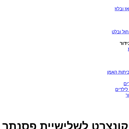
ז ובלוז
ול ובלט
ידור
יתות האמן
ים
לילדים
ר
 קונצרט לשלישיית פסנתר