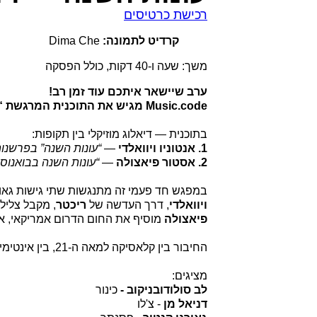
רכישת כרטיסים
קרדיט לתמונה:
Dima Che
משך: שעה ו-40 דקות, כולל הפסקה
ערב שיישאר איתכם עוד זמן רב!
Music.code מגיש את התוכנית המרגשת “עונות השנה — ויוואלדי-ריכטר, פיאצולה”
בתוכנית — דיאלוג מוזיקלי בין תקופות:
1. אנטוניו ויוואלדי
—
“עונות השנה” בפרשנו
2. אסטור פיאצולה
—
“עונות השנה בבואנוס 
במפגש חד פעמי זה מתנגשות שתי גישות גאוני
ויוואלדי
, דרך העדשה של
ריכטר
, מקבל צליל
פיאצולה
מוסיף את החום הדרום אמריקאי, א
החיבור בין קלאסיקה למאה ה-21, בין אינטימיות לעוצמה.
מציגים:
לב סולודובניקוב -
כינור
דניאל מן
- צ'לו