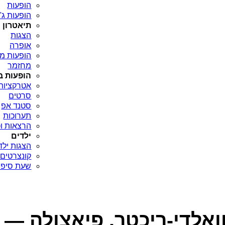
הופעות
הופעות ג'א
תיאטרון
הצגות
אופרה
הופעות מח
מחזמר
הופעות ב
אטרקציות
סרטים
סטנד אפ
תערוכות
הרצאות וכ
ילדים
הצגות ילד
קונצרטים 
שעת סיפו
וואלדי-ריכטר, פיאצולה —