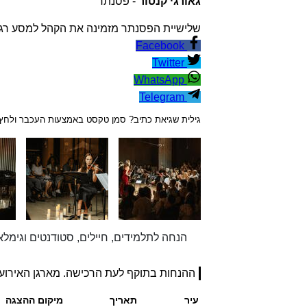
גאורגי קנטור
- פסנתר
שלישיית הפסנתר מזמינה את הקהל למסע רגשי 
Facebook
Twitter
WhatsApp
Telegram
גילית שגיאת כתיב? סמן טקסט באמצעות העכבר ולחץ trl+Enter
הנחה לתלמידים, חיילים, סטודנטים וגימלא
ההנחות בתוקף לעת הרכישה. מארגן האירוע
עיר
תאריך
מיקום ההצגה