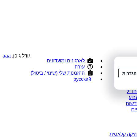
גודל גופן:
a
a
a
לארגונים ומועדונים
י
עזרה
ס
ההזמנות שלי (שינוי / ביטול)
הגדרות
ומלצים
русский
במבצע
חו״ל
בוע
דשות
ים
זיקה קלאסית