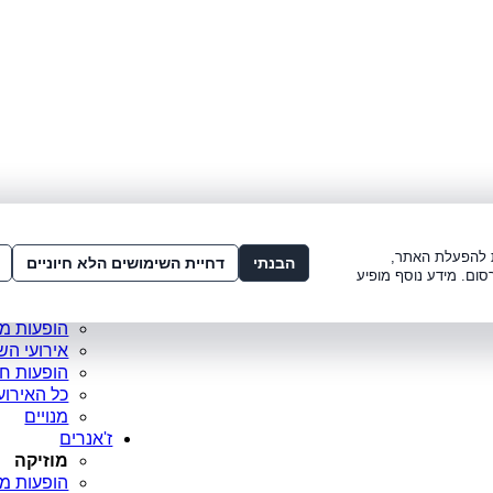
לתשלום:
3221*
או
072-275-3221
מדור
ו׳ 8:00-15:00, ש׳ 8:00-21:00
עמוד ראש
ות להפעלת האתר,
סופר פריי
הבנתי
דחיית השימושים הלא חיוניים
סום. מידע נוסף מופיע
מופעים מ
כרטיסים 
הופעות מ
אירועי הש
הופעות ח
כל האירוע
מנויים
ז'אנרים
מוזיקה
הופעות מו