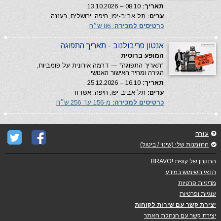
תאריך:
08.10 – 13.10.2026
ערים:
תל אביב-יפו, חיפה, ירושלים, רעננה
כרטיסים למכירה:
86 ש״ח
אנטון פריבולנוב - תאריך התפוגה
המופע ברוסית
"תאריך התפוגה" — דרמה אירונית על פומביות,
הגירה ומחיר האישור האנושי.
תאריך:
16.10 – 25.12.2026
ערים:
תל אביב-יפו, חיפה, אשדוד
כרטיסים למכירה:
מ-156 עד 256 ש״ח
עזרה
ההזמנות שלי (שינוי / ביטול)
התקנון של קופת !BRAVO
תנאי השימוש במידע
מדיניות פרטיות
עוגיות ופרטיות
יצירת קשר עם שירות לקוחות
יצירת קשר עם הנהלת האתר