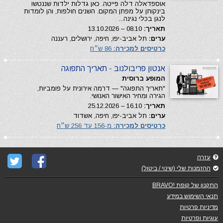
אוספדאלה דלה פייטה. כאן גדלות ילדות שננטשו
בינקותן על מפתן המקום. השנים חולפות, והן לומדות
לנגן בכלי נגינה...
תאריך:
08.10 – 13.10.2026
ערים:
תל אביב-יפו, חיפה, ירושלים, רעננה
כרטיסים למכירה:
86 ש״ח
אנטון פריבולנוב - תאריך התפוגה
המופע ברוסית
"תאריך התפוגה" — דרמה אירונית על פומביות,
הגירה ומחיר האישור האנושי.
תאריך:
16.10 – 25.12.2026
ערים:
תל אביב-יפו, חיפה, אשדוד
כרטיסים למכירה:
מ-156 עד 256 ש״ח
עזרה
ההזמנות שלי (שינוי / ביטול)
התקנון של קופת !BRAVO
תנאי השימוש במידע
מדיניות פרטיות
עוגיות ופרטיות