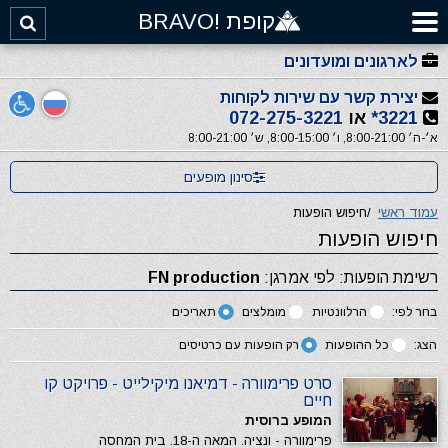
קופת !BRAVO
לארגונים ומועדונים
יצירת קשר עם שירות לקוחות
3221*
או
072-275-3221
א׳-ה׳ 8:00-21:00, ו׳ 8:00-15:00, ש׳ 8:00-21:00
סינון מופעים
עמוד ראשי
/
חיפוש הופעות
חיפוש הופעות
רשימת הופעות: לפי אמרגן:
FN production
בחר לפי:
הרלוונטיות
מומלצים
תאריכים
הצג:
כל ההופעות
רק הופעות עם כרטיסים
סרט פרימוורה - דמיאנו מיקילייט - פרויקט קו
חיים
המופע ברוסית
פרימוורה - ונציה. המאה ה-18. בית המחסה