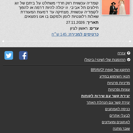
קומדיה עכשווית רווק חרדי משתלט על ביתם של זוג
חילונים תל אביבי. זו יכולה להיות דרמה או להפוך
לקומדיה עכשווית, מצחיקה עד דמעות המעוררת
שאלות רלוונטיות לזמן ולמקום בו אנו נימצאים.
תאריך:
27.11.2026
ערים:
ראשון לציון
כרטיסים למכירה:
145 ש״ח
עזרה
ההזמנות שלי (שינוי / ביטול)
התקנון של קופת !BRAVO
תנאי השימוש במידע
מדיניות פרטיות
עוגיות ופרטיות
יצירת קשר עם שירות לקוחות
יצירת קשר עם הנהלת האתר
כניסה לאמרגנים
לבעלי אתרים
לארגונים ומועדונים
שובר מתנה