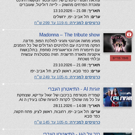
ומלאת הומור! סיפורם של הפרופסור הנוקשה היגינס
ומוכרת הפרחים מהשוק – לייזה דוליטל, שעוברים
תאריך:
21.08 – 13.10.2026
ערים:
תל אביב-יפו, ירושלים
כרטיסים למכירה:
מ-119 עד 299 ש״ח
Madonna – The tribute show
מופע מחווה אנרגטי וחגיגי למלכת הפופ, מדונה.
הפקה מרהיבה עם הלהיטים הגדולים של כל הזמנים,
עם תיזמורת חיה וכוריאוגרפיה סוחפת, בתלבושות
איקוניות ותאורה חדשנית. חוויה נוסטלגית עכשוית
סופר פרייס
ובלתי נשכחת.
תאריך:
21.08 – 23.10.2026
ערים:
כפר סבא, ראשון לציון, תל אביב-יפו
כרטיסים למכירה:
מ-105 עד 249 ש״ח
זוגיות AI - התיאטרון העברי
קומדיה מטורפת בכיכובו של יגאל עדיקא, שצוחקת
על כל מה שהולך לקרות לזוגיות שלנו בעידן ה AI.
תאריך:
14.08 – 28.11.2026
ערים:
תל אביב-יפו, רחובות, ראשון לציון, פתח תקווה,
כפר סבא
כרטיסים למכירה:
מ-105 עד 145 ש״ח
כנר על הגג - התיאטרון העברי