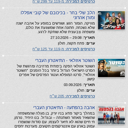
כרטיסים למכירה:
מ-119 עד 299 ש״ח
הלב שלי בחר - בכיכובם של קובי אפללו
ומורן אהרוני
מוזיקה, הומור רגש, ושורשים במופע על אהבה ישנה
שלא נשכחה, חתונה אחת שמשגעת את כולם,
ומשפחה צבעונית שלא שותקת לרגע.
תאריך:
29.08 – 27.10.2026
ערים:
פתח תקווה, חולון
כרטיסים למכירה:
מ-119 עד 125 ש״ח
השוטר אזולאי - התיאטרון העברי
השוטר אזולאי הפקה בימתית מרהיבה ומרגשת של
הסרט הישראלי הגדול ביותר בכל הזמנים: "השוטר
אזולאי", סרטו המופלא ועטור הפרסים של אפרים
קישון.
תאריך:
03.09.2026
ערים:
חולון
כרטיסים למכירה:
205 ש״ח
אהבה בהפתעה - התיאטרון העברי
במהלך ביקור פתע בניו יורק, בן מגלה שהמשפחה
שהשאיר מאחור השתנתה – ובגדול. בנו היחיד, נורמן,
חי חיים שהוא לא תיאר לעצמו, עם סודות שנשמרו
עמוק בארון עם אינטרקומים תקועים, מערכות יחסים