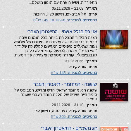
מתפוררות, ויפיפיה אחת עם תזמון מושלם...
תאריך:
21.08 – 05.11.2026
ערים:
תל אביב-יפו, ראשון לציון, רחובות
כרטיסים למכירה:
מ-139 עד 145 ש״ח
אני פה בגלל אשתי - התיאטרון העברי
הצגת הבידור המצליחה ביותר בכל הזמנים שבה
לבמות בגרסה חדשה ומעודכנת. סיפורם של שלושה
זוגות ישראליים טיפוסיים המגיעים לקליניקה של ד"ר
"הפי מריג'"–מומחה לטיפול קבוצתי לא כל כך
קונבנציונאלי.. קומדיה מטורפת ומצחיקה עד דמעות.
תאריך:
31.12.2026
ערים:
אור עקיבא
כרטיסים למכירה:
145 ש״ח
שושנה - המחזמר - תיאטרון העברי
שושנה הוא מחזמר ישראלי חדש ומרגש, המבוסס על
סיפור חייה ושיריה של מלכת הזמר העברי שושנה
דמארי.
תאריך:
31.10 – 26.11.2026
ערים:
אור עקיבא, כפר סבא, ראשון לציון
כרטיסים למכירה:
205 ש״ח
זוג משמיים - התיאטרון העברי