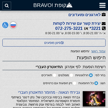
קופת !BRAVO
לארגונים ומועדונים
יצירת קשר עם שירות לקוחות
3221*
או
072-275-3221
א׳-ה׳ 8:00-21:00, ו׳ 8:00-15:00, ש׳ 8:00-21:00
סינון מופעים
עמוד ראשי
/
חיפוש הופעות
חיפוש הופעות
רשימת הופעות: לפי אמרגן:
התיאטרון העברי
בחר לפי:
הרלוונטיות
מומלצים
תאריכים
הצג:
כל ההופעות
רק הופעות עם כרטיסים
גבירתי הנאווה - מחזמר התיאטרון העברי
גברתי הנאוה בבימויו ובכיכובו של: נתן דטנר בשיתוף
תזמורת הקאמרטה הישראלית. המחזמר הקלאסי
האהוב חוזר לבמה בגרסת ענק מרגשת, צבעונית