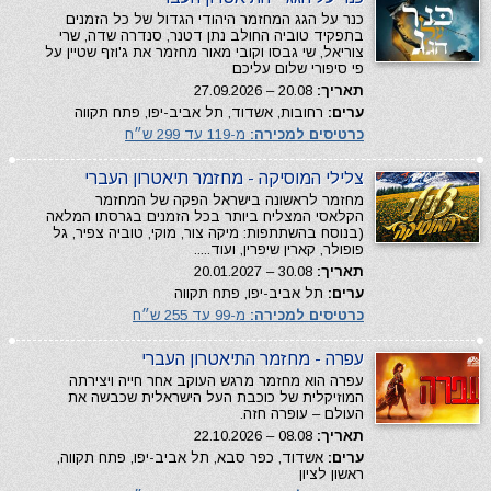
כנר על הגג המחזמר היהודי הגדול של כל הזמנים
בתפקיד טוביה החולב נתן דטנר, סנדרה שדה, שרי
צוריאל, שי גבסו וקובי מאור מחזמר את ג'וזף שטיין על
פי סיפורי שלום עליכם
תאריך:
20.08 – 27.09.2026
ערים:
רחובות, אשדוד, תל אביב-יפו, פתח תקווה
כרטיסים למכירה:
מ-119 עד 299 ש״ח
צלילי המוסיקה - מחזמר תיאטרון העברי
מחזמר לראשונה בישראל הפקה של המחזמר
הקלאסי המצליח ביותר בכל הזמנים בגרסתו המלאה
(בנוסח בהשתתפות: מיקה צור, מוקי, טוביה צפיר, גל
פופולר, קארין שיפרין, ועוד.....
תאריך:
30.08 – 20.01.2027
ערים:
תל אביב-יפו, פתח תקווה
כרטיסים למכירה:
מ-99 עד 255 ש״ח
עפרה - מחזמר התיאטרון העברי
עפרה הוא מחזמר מרגש העוקב אחר חייה ויצירתה
המוזיקלית של כוכבת העל הישראלית שכבשה את
העולם – עופרה חזה.
תאריך:
08.08 – 22.10.2026
ערים:
אשדוד, כפר סבא, תל אביב-יפו, פתח תקווה,
ראשון לציון