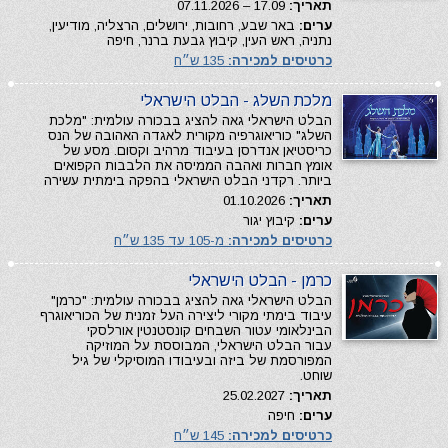
תאריך:
17.09 – 07.11.2026
ערים:
באר שבע, רחובות, ירושלים, הרצליה, מודיעין,
נתניה, ראש העין, קיבוץ גבעת ברנר, חיפה
כרטיסים למכירה:
135 ש״ח
מלכת השלג - הבלט הישראלי
הבלט הישראלי גאה להציג בבכורה עולמית: "מלכת
השלג" כוריאוגרפיה מקורית לאגדה האהובה של הנס
כריסטיאן אנדרסן בעיבוד מרהיב וקסום. מסע של
אומץ חברות ואהבה הממיסה את הלבבות הקפואים
ביותר. רקדני הבלט הישראלי בהפקה בימתית עשירה
תאריך:
01.10.2026
ערים:
קיבוץ יגור
כרטיסים למכירה:
מ-105 עד 135 ש״ח
כרמן - הבלט הישראלי
הבלט הישראלי גאה להציג בבכורה עולמית: "כרמן"
עיבוד בימתי מקורי ליצירה העל זמנית של הכוריאוגרף
הבינלאומי עטור השבחים קונסטנטין אורלסקי
עבור הבלט הישראלי, המבוססת על המוזיקה
המפורסמת של ביזה ובעיבודו המוסיקלי של גיל
שוחט.
תאריך:
25.02.2027
ערים:
חיפה
כרטיסים למכירה:
145 ש״ח