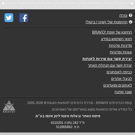
עזרה
ההזמנות שלי (שינוי / ביטול)
התקנון של קופת !BRAVO
תנאי השימוש במידע
מדיניות פרטיות
עוגיות ופרטיות
יצירת קשר עם שירות לקוחות
יצירת קשר עם הנהלת האתר
כניסה לאמרגנים
לבעלי אתרים
לארגונים ומועדונים
שובר מתנה
קופת הכרטיסים !BRAVO - מכירת כרטיסים להופעות והצגות © 2005-2026
כל המידע אודות ההופעות נמצא באחריותם של האמרגנים.
פיתוח האתר ובעלות אינטרלינק אינפו בע״מ.
ת''ד 242 נתניה 4210201
ח.פ. 512805862