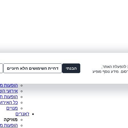
לתשלום:
3221*
או
072-275-3221
מדור
ו׳ 8:00-15:00, ש׳ 8:00-21:00
עמוד ראש
ות להפעלת האתר,
סופר פריי
הבנתי
דחיית השימושים הלא חיוניים
סום. מידע נוסף מופיע
מופעים מ
כרטיסים 
הופעות מ
אירועי הש
הופעות ח
כל האירוע
מנויים
ז'אנרים
מוזיקה
הופעות מו