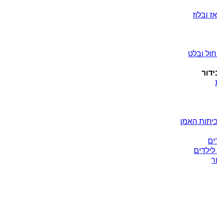
ז ובלוז
ול ובלט
ידור
יתות האמן
ים
לילדים
ר