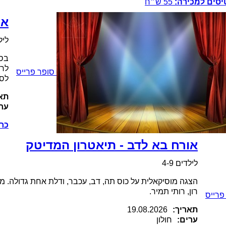
יסים למכירה:
55
ש״ח
אר
לילד
בספ
לרו
סופר פרייס
לס
תאר
ערי
כרט
אורח בא לדב - תיאטרון המדיטק
לילדים 4-9
הצגה מוסיקאלית על כוס תה, דב, עכבר, ודלת אחת גדולה. משת
רון, רותי תמיר.
פרייס
תאריך:
19.08.2026
ערים:
חולון