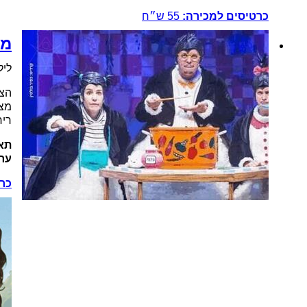
כרטיסים למכירה:
55
ש״ח
מס
ליל
הצג
מצח
ריח
תאר
ערי
כרט