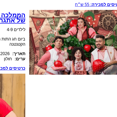
יסים למכירה:
55
ש״ח
הממלכה ה
של אתגר 
לילדים 4-9
ביום חג התות 
הקטנטנה
תאריך:
.2026
ערים:
חולון
כרטיסים למכי