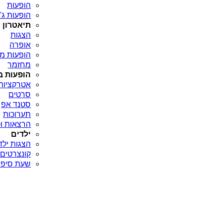
הופעות
הופעות ג'א
תיאטרון
הצגות
אופרה
הופעות מח
מחזמר
הופעות ב
אטרקציות
סרטים
סטנד אפ
תערוכות
הרצאות וכ
ילדים
הצגות ילד
קונצרטים 
שעת סיפו