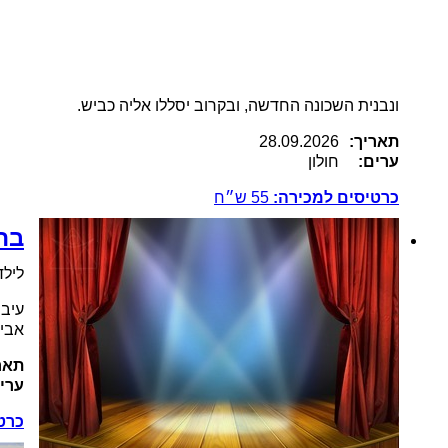
ונבנית השכונה החדשה, ובקרוב יסללו אליה כביש.
תאריך:
28.09.2026
ערים:
חולון
כרטיסים למכירה:
55
ש״ח
בת
לילד
עיבו
אביה
תאר
ערי
כרט