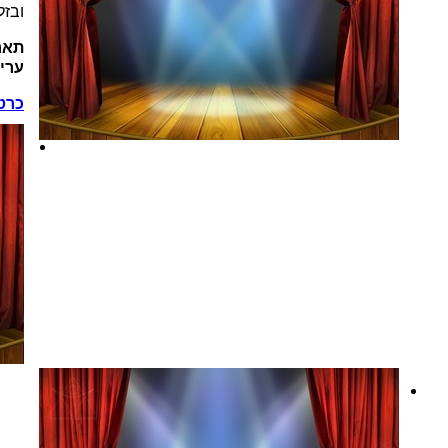
ובזל
תאר
ערי
כרט