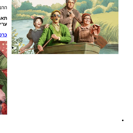
ההצג
תאר
ערי
כרט