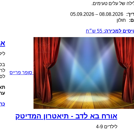
ילה של עלים טעימים.
יך:
.2026
08.08
–
05.09.2026
ם:
חולון
יסים למכירה:
55
ש״ח
אר
לילד
בספ
לרו
סופר פרייס
לס
תאר
ערי
כרט
אורח בא לדב - תיאטרון המדיטק
לילדים 4-9