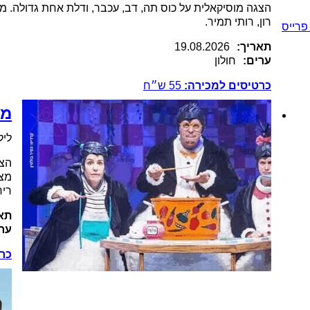
הצגה מוסיקאלית על כוס תה, דב, עכבר, ודלת אחת גדולה. משת
רון, רותי תמיר.
פרייס
תאריך:
19.08.2026
ערים:
חולון
כרטיסים למכירה:
55
ש״ח
מס
ליל
הצג
מצח
ריח
תאר
ערי
כרט