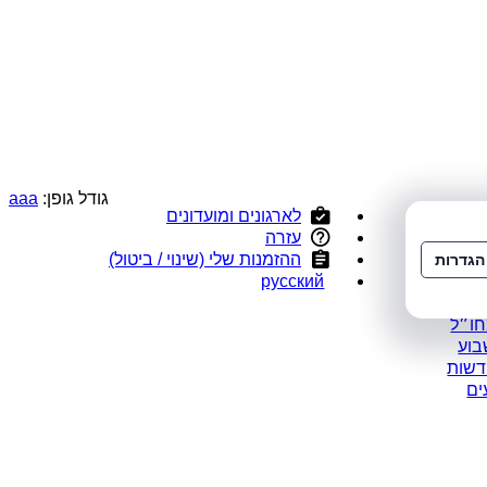
גודל גופן:
a
a
a
לארגונים ומועדונים
י
עזרה
ס
ההזמנות שלי (שינוי / ביטול)
הגדרות
ומלצים
русский
במבצע
חו״ל
בוע
דשות
ים