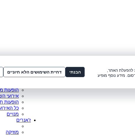
לתשלום:
3221*
או
072-275-3221
מדור
ו׳ 8:00-15:00, ש׳ 8:00-21:00
עמוד ראש
ות להפעלת האתר,
סופר פריי
הבנתי
דחיית השימושים הלא חיוניים
סום. מידע נוסף מופיע
מופעים מ
כרטיסים 
הופעות מ
אירועי הש
הופעות ח
כל האירוע
מנויים
ז'אנרים
מוזיקה