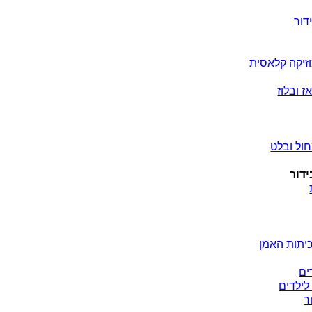
דור
זיקה קלאסית
ז ובלוז
ול ובלט
ידור
יתות האמן
ים
לילדים
ר