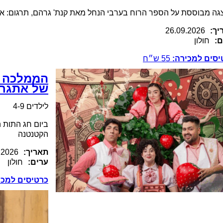
ה מבוססת על הספר הרוח בערבי הנחל מאת קנת' גרהם, תרגום: או
יך:
26.09.2026
ם:
חולון
יסים למכירה:
55
ש״ח
הממלכה ה
של אתגר 
לילדים 4-9
ביום חג התות 
הקטנטנה
תאריך:
.2026
ערים:
חולון
כרטיסים למכי