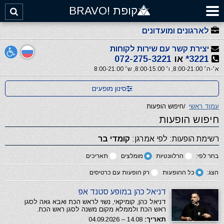
קופת !BRAVO
לארגונים ומועדונים
יצירת קשר עם שירות לקוחות
3221*
או
072-275-3221
א׳-ה׳ 8:00-21:00, ו׳ 8:00-15:00, ש׳ 8:00-21:00
סינון מופעים
עמוד ראשי
/
חיפוש הופעות
חיפוש הופעות
רשימת הופעות: לפי אמרגן:
קומדי בר
בחר לפי:
הרלוונטיות
מומלצים
תאריכים
הצג:
כל ההופעות
רק הופעות עם כרטיסים
דניאל כהן במופע סטנד אפ
דניאל כהן, קומיקאי, נשוי לראש הכת ואבא גאה לסגן
ראש הכת ולממלא מקום משנה לסגן ראש הכת.
תאריך:
14.08 – 04.09.2026