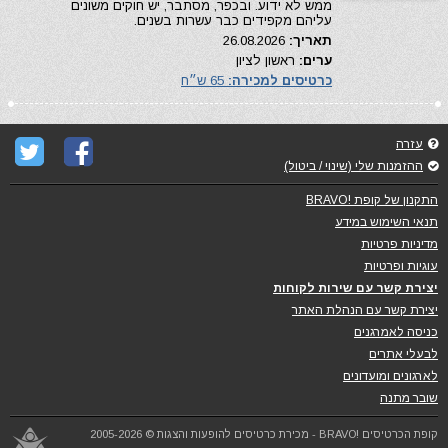
ממש לא ידוע. ובכפר, מסתבר, יש חוקים משונים
עליהם מקפידים כבר עשרות בשנים.
תאריך:
26.08.2026
ערים:
ראשון לציון
כרטיסים למכירה:
65 ש״ח
עזרה
ההזמנות שלי (שינוי / ביטול)
התקנון של קופת !BRAVO
תנאי השימוש במידע
מדיניות פרטיות
עוגיות ופרטיות
יצירת קשר עם שירות לקוחות
יצירת קשר עם הנהלת האתר
כניסה לאמרגנים
לבעלי אתרים
לארגונים ומועדונים
שובר מתנה
קופת הכרטיסים !BRAVO - מכירת כרטיסים להופעות והצגות © 2005-2026