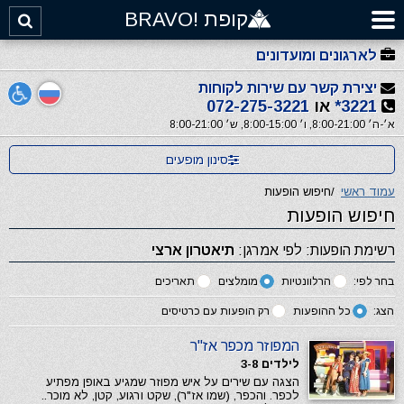
קופת !BRAVO
לארגונים ומועדונים
יצירת קשר עם שירות לקוחות
3221*
או
072-275-3221
א׳-ה׳ 8:00-21:00, ו׳ 8:00-15:00, ש׳ 8:00-21:00
סינון מופעים
עמוד ראשי
/
חיפוש הופעות
חיפוש הופעות
רשימת הופעות: לפי אמרגן:
תיאטרון ארצי
בחר לפי:
הרלוונטיות
מומלצים
תאריכים
הצג:
כל ההופעות
רק הופעות עם כרטיסים
המפוזר מכפר אז"ר
לילדים 3-8
הצגה עם שירים על איש מפוזר שמגיע באופן מפתיע
לכפר. והכפר, (שמו אז"ר), שקט ורגוע, קטן, לא מוכר..