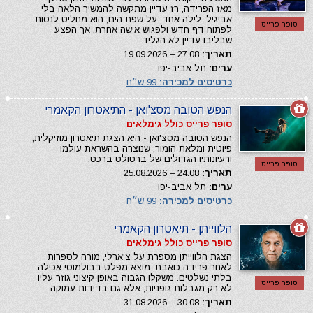
מאז הפרידה, רז עדיין מתקשה להמשיך הלאה בלי
אביגיל. לילה אחד, על שפת הים, הוא מחליט לנסות
סופר פרייס
לפתוח דף חדש ולפגוש אישה אחרת, אך הפצע
שבליבו עדיין לא הגליד.
תאריך:
27.08 – 19.09.2026
ערים:
תל אביב-יפו
כרטיסים למכירה:
99 ש״ח
הנפש הטובה מסצ'ואן - התיאטרון הקאמרי
סופר פרייס כולל גימלאים
הנפש הטובה מסצ'ואן - היא הצגת תיאטרון מוזיקלית,
פיוטית ומלאת הומור, שנוצרה בהשראת עולמו
ורעיונותיו הגדולים של ברטולט ברכט.
סופר פרייס
תאריך:
24.08 – 25.08.2026
ערים:
תל אביב-יפו
כרטיסים למכירה:
99 ש״ח
הלווייתן - תיאטרון הקאמרי
סופר פרייס כולל גימלאים
הצגת הלווייתן מספרת על צ'ארלי, מורה לספרות
לאחר פרידה כואבת, מוצא מפלט בבולמוסי אכילה
בלתי נשלטים. משקלו הגבוה באופן קיצוני גוזר עליו
סופר פרייס
לא רק מגבלות גופניות, אלא גם בדידות עמוקה...
תאריך:
30.08 – 31.08.2026