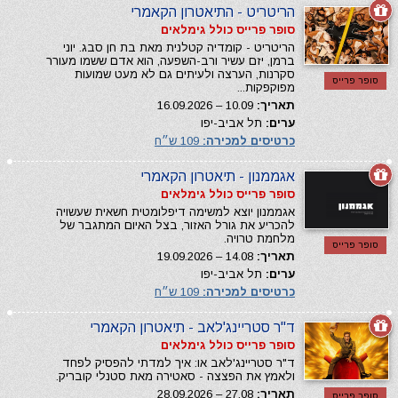
הריטריט - התיאטרון הקאמרי
סופר פרייס כולל גימלאים
הריטריט - קומדיה קטלנית מאת בת חן סבג. יוני
ברמן, יזם עשיר ורב-השפעה, הוא אדם ששמו מעורר
סקרנות, הערצה ולעיתים גם לא מעט שמועות
סופר פרייס
מפוקפקות...
תאריך:
10.09 – 16.09.2026
ערים:
תל אביב-יפו
כרטיסים למכירה:
109 ש״ח
אגממנון - תיאטרון הקאמרי
סופר פרייס כולל גימלאים
אגממנון יוצא למשימה דיפלומטית חשאית שעשויה
להכריע את גורל האזור, בצל האיום המתגבר של
מלחמת טרויה.
סופר פרייס
תאריך:
14.08 – 19.09.2026
ערים:
תל אביב-יפו
כרטיסים למכירה:
109 ש״ח
ד"ר סטריינג'לאב - תיאטרון הקאמרי
סופר פרייס כולל גימלאים
ד"ר סטריינג'לאב או: איך למדתי להפסיק לפחד
ולאמץ את הפצצה - סאטירה מאת סטנלי קובריק.
תאריך:
27.08 – 28.09.2026
סופר פרייס