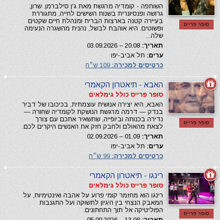
השותפה - קומדיה מרגשת מאת ג'ן סילברמן. שרון,
גרושה ופנסיונרית בשנות השישים לחייה, מתגוררת
בעיירה קטנה בארצות הברית ומנהלת חיים שקטים
סופר פרייס
ופשוטים. היא אוהבת לבשל, נהנית מהשגרה הנעימה
שלה...
תאריך:
20.08 – 03.09.2026
ערים:
תל אביב-יפו
כרטיסים למכירה:
109 ש״ח
האבא - תיאטרון הקאמרי
סופר פרייס כולל גימלאים
האבא, היא יצירה אנושית עוצמתית, בכיכובו של דביר
בנדק — דרמה מרגשת הנושקת לקומדיה שחורה —
נדירה בכנותה וביופייה, שתשאיר אתכם עם צורך
סופר פרייס
לצאת מהאולם ולחבק חזק את האנשים היקרים לכם.
תאריך:
01.09 – 02.09.2026
ערים:
תל אביב-יפו
כרטיסים למכירה:
99 ש״ח
רינגו - תיאטרון הקאמרי
סופר פרייס כולל גימלאים
רינגו הוא מחזמר קומי פרוע על אהבה ואינטימיות, על
המאבק הנצחי בין היגיון לתשוקה ועל התגנבות
הפוליטיקה אל תוך התחתונים.
סופר פרייס
תאריך:
13.08 – 05.09.2026