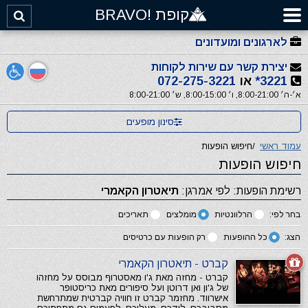
קופת !BRAVO
לארגונים ומועדונים
יצירת קשר עם שירות לקוחות
3221*
או
072-275-3221
א׳-ה׳ 8:00-21:00, ו׳ 8:00-15:00, ש׳ 8:00-21:00
סינון מופעים
עמוד ראשי
/
חיפוש הופעות
חיפוש הופעות
רשימת הופעות: לפי אמרגן:
תיאטרון הקאמרי
בחר לפי:
הרלוונטיות
מומלצים
תאריכים
הצג:
כל ההופעות
רק הופעות עם כרטיסים
קברט - תיאטרון הקאמרי
קברט - מחזה מאת ג'ו מאסטרוף מבוסס על מחזהו
של ג'ון ואן דרוטן ועל סיפורים מאת כריסטופר
אישרווד. מחזמר קברט זו חוויה קברטית שמתרחשת