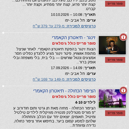
מסביבכם, לידכם, מעליכם, לפעמים גם מתחתיכם…
סופר פרייס
קצת יותר פרוע, קצת יותר מפתיע, וקצת יותר…
קברט.
תאריך:
10.08 – 10.10.2026
ערים:
תל אביב-יפו
כרטיסים למכירה:
מ-279 עד 379 ש״ח
זינגר - תיאטרון הקאמרי
סופר פרייס כולל גימלאים
הצגת זינגר בהפקת תיאטרון הקאמרי. לאחר שניצל
מתופת אושוויץ, פיטר זינגר מגיע ללונדון כפליט חסר
אמצעים ונטול שורשים — בלי בית, בלי משפחה ובלי
סופר פרייס
אופק ברור...
תאריך:
14.09 – 17.09.2026
ערים:
תל אביב-יפו
כרטיסים למכירה:
מ-149 עד 169 ש״ח
הציפור הכחולה - תיאטרון הקאמרי
סופר פרייס כולל גימלאים
לילדים 4-10
הציפור הכחולה - מחזה מאת חן גרטי ותום חודורוב ע
"פ מוריס מטרלינק פנטזיה מוזיקלית לילדים טילטיל
סופר פרייס
ומיטיל, תאומים, יוצאים יחד עם הכלב והחתולה
שלהם למסע קסום ביער, בחיפוש אחר ציפור כחולה,
נדירה ומיוחדת...