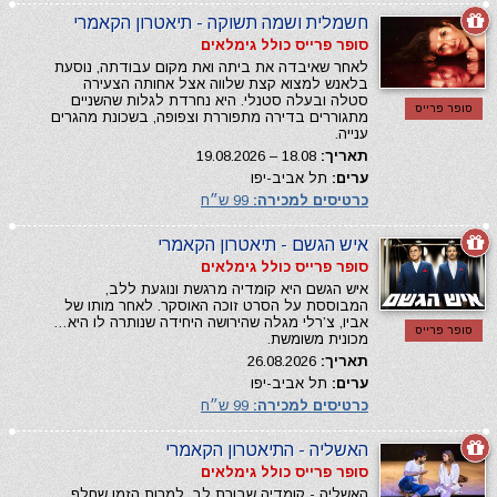
חשמלית ושמה תשוקה - תיאטרון הקאמרי
סופר פרייס כולל גימלאים
לאחר שאיבדה את ביתה ואת מקום עבודתה, נוסעת
בלאנש למצוא קצת שלווה אצל אחותה הצעירה
סטלה ובעלה סטנלי. היא נחרדת לגלות שהשניים
סופר פרייס
מתגוררים בדירה מתפוררת וצפופה, בשכונת מהגרים
ענייה.
תאריך:
18.08 – 19.08.2026
ערים:
תל אביב-יפו
כרטיסים למכירה:
99 ש״ח
איש הגשם - תיאטרון הקאמרי
סופר פרייס כולל גימלאים
איש הגשם היא קומדיה מרגשת ונוגעת ללב,
המבוססת על הסרט זוכה האוסקר. לאחר מותו של
אביו, צ’רלי מגלה שהירושה היחידה שנותרה לו היא…
סופר פרייס
מכונית משומשת.
תאריך:
26.08.2026
ערים:
תל אביב-יפו
כרטיסים למכירה:
99 ש״ח
האשליה - התיאטרון הקאמרי
סופר פרייס כולל גימלאים
האשליה - קומדיה שבורת לב. למרות הזמן שחלף