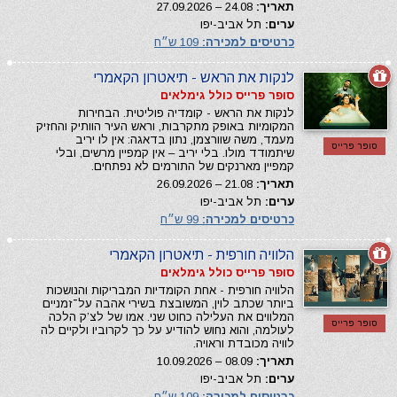
תאריך:
24.08 – 27.09.2026
ערים:
תל אביב-יפו
כרטיסים למכירה:
109 ש״ח
לנקות את הראש - תיאטרון הקאמרי
סופר פרייס כולל גימלאים
לנקות את הראש - קומדיה פוליטית. הבחירות
המקומיות באופק מתקרבות, וראש העיר הוותיק והחזיק
מעמד, משה שוורצמן, נתון בדאגה: אין לו יריב
סופר פרייס
שיתמודד מולו. בלי יריב – אין קמפיין מרשים, ובלי
קמפיין מארנקים של התורמים לא נפתחים.
תאריך:
21.08 – 26.09.2026
ערים:
תל אביב-יפו
כרטיסים למכירה:
99 ש״ח
הלוויה חורפית - תיאטרון הקאמרי
סופר פרייס כולל גימלאים
הלוויה חורפית - אחת הקומדיות המבריקות והנושכות
ביותר שכתב לוין, המשובצת בשירי אהבה על־זמניים
המלווים את העלילה כחוט שני. אמו של לצ’ק הלכה
סופר פרייס
לעולמה, והוא נחוש להודיע על כך לקרוביו ולקיים לה
לוויה מכובדת וראויה.
תאריך:
08.09 – 10.09.2026
ערים:
תל אביב-יפו
כרטיסים למכירה:
109 ש״ח