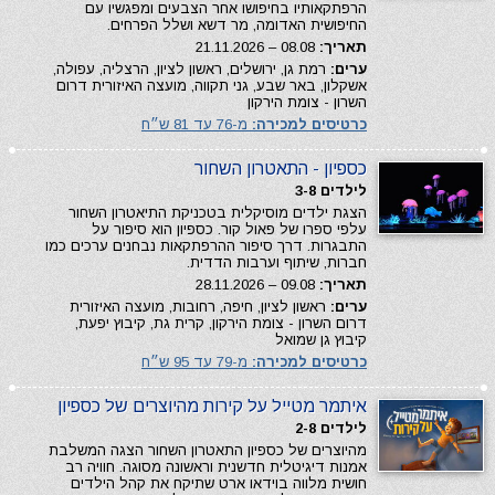
הרפתקאותיו בחיפושו אחר הצבעים ומפגשיו עם
החיפושית האדומה, מר דשא ושלל הפרחים.
תאריך:
08.08 – 21.11.2026
ערים:
רמת גן, ירושלים, ראשון לציון, הרצליה, עפולה,
אשקלון, באר שבע, גני תקווה, מועצה האיזורית דרום
השרון - צומת הירקון
כרטיסים למכירה:
מ-76 עד 81 ש״ח
כספיון - התאטרון השחור
לילדים 3-8
הצגת ילדים מוסיקלית בטכניקת התיאטרון השחור
עלפי ספרו של פאול קור. כספיון הוא סיפור על
התבגרות. דרך סיפור ההרפתקאות נבחנים ערכים כמו
חברות, שיתוף וערבות הדדית.
תאריך:
09.08 – 28.11.2026
ערים:
ראשון לציון, חיפה, רחובות, מועצה האיזורית
דרום השרון - צומת הירקון, קרית גת, קיבוץ יפעת,
קיבוץ גן שמואל
כרטיסים למכירה:
מ-79 עד 95 ש״ח
איתמר מטייל על קירות מהיוצרים של כספיון
לילדים 2-8
מהיוצרים של כספיון התאטרון השחור הצגה המשלבת
אמנות דיגיטלית חדשנית וראשונה מסוגה. חוויה רב
חושית מלווה בוידאו ארט שתיקח את קהל הילדים