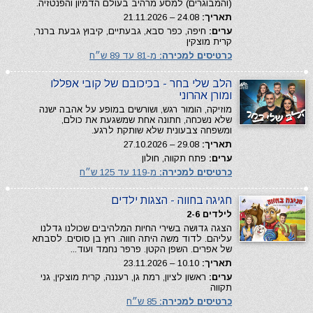
(והמבוגרים) למסע מרהיב בעולם הדמיון והפנטזיה.
תאריך:
24.08 – 21.11.2026
ערים:
חיפה, כפר סבא, גבעתיים, קיבוץ גבעת ברנר,
קרית מוצקין
כרטיסים למכירה:
מ-81 עד 89 ש״ח
הלב שלי בחר - בכיכובם של קובי אפללו
ומורן אהרוני
מוזיקה, הומור רגש, ושורשים במופע על אהבה ישנה
שלא נשכחה, חתונה אחת שמשגעת את כולם,
ומשפחה צבעונית שלא שותקת לרגע.
תאריך:
29.08 – 27.10.2026
ערים:
פתח תקווה, חולון
כרטיסים למכירה:
מ-119 עד 125 ש״ח
חגיגה בחווה - הצגות ילדים
לילדים 2-6
הצגה גדושה בשירי החיות המלהיבים שכולנו גדלנו
עליהם. לדוד משה היתה חווה. רוץ בן סוסים. לסבתא
של אפרים. השפן הקטן. פרפר נחמד ועוד...
תאריך:
10.10 – 23.11.2026
ערים:
ראשון לציון, רמת גן, רעננה, קרית מוצקין, גני
תקווה
כרטיסים למכירה:
85 ש״ח