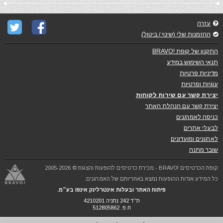
עזרה
ההזמנות שלי (שינוי / ביטול)
התקנון של קופת !BRAVO
תנאי השימוש במידע
מדיניות פרטיות
עוגיות ופרטיות
יצירת קשר עם שירות לקוחות
יצירת קשר עם הנהלת האתר
כניסה לאמרגנים
לבעלי אתרים
לארגונים ומועדונים
שובר מתנה
קופת הכרטיסים !BRAVO - מכירת כרטיסים להופעות והצגות © 2005-2026
כל המידע אודות ההופעות נמצא באחריותם של האמרגנים.
פיתוח האתר ובעלות אינטרלינק אינפו בע״מ.
ת''ד 242 נתניה 4210201
ח.פ. 512805862