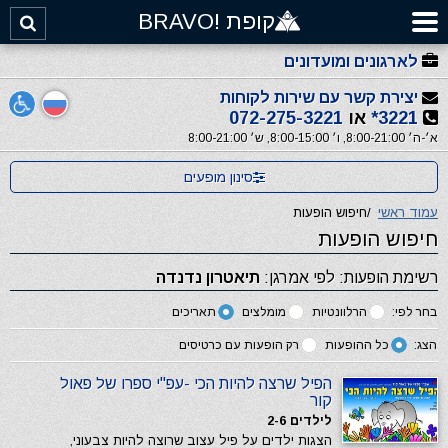
קופת !BRAVO
לארגונים ומועדונים
יצירת קשר עם שירות לקוחות
3221*
או
072-275-3221
א׳-ה׳ 8:00-21:00, ו׳ 8:00-15:00, ש׳ 8:00-21:00
סינון מופעים
עמוד ראשי
/
חיפוש הופעות
חיפוש הופעות
רשימת הופעות: לפי אמרגן:
תיאטרון נדנדה
בחר לפי:
הרלוונטיות
מומלצים
תאריכים
הצג:
כל ההופעות
רק הופעות עם כרטיסים
הפיל שרצה להיות הכי -עפ"י ספרו של פאול
קור
לילדים 2-6
הצגות ילדים על פיל עצוב שרוצה להיות צבעוני,