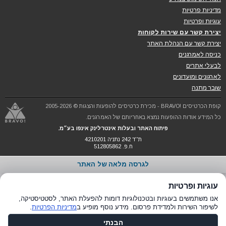
מדיניות פרטיות
עוגיות ופרטיות
יצירת קשר עם שירות לקוחות
יצירת קשר עם הנהלת האתר
כניסה לאמרגנים
לבעלי אתרים
לארגונים ומועדונים
שובר מתנה
קופת הכרטיסים !BRAVO - מכירת כרטיסים להופעות והצגות © 2005-2026
כל המידע אודות ההופעות נמצא באחריותם של האמרגנים.
פיתוח האתר ובעלות אינטרלינק אינפו בע״מ.
ת''ד 242 נתניה 4210201
ח.פ. 512805862
לגרסה מלאה של האתר
עוגיות ופרטיות
אנו משתמשים בעוגיות ובטכנולוגיות דומות להפעלת האתר, לסטטיסטיקה,
לשיפור השירות ולמדידת פרסום. מידע נוסף מופיע ב
מדיניות הפרטיות
.
הבנתי