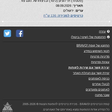
(פסנתר) ויני הוניגן (כינור) ובניצוחו של נעם צור.
תאריך:
08.09.2026
ערים:
ירושלים
כרטיסים למכירה:
136 ש״ח
עזרה
ההזמנות שלי (שינוי / ביטול)
התקנון של קופת !BRAVO
תנאי השימוש במידע
מדיניות פרטיות
עוגיות ופרטיות
יצירת קשר עם שירות לקוחות
יצירת קשר עם הנהלת האתר
כניסה לאמרגנים
לבעלי אתרים
לארגונים ומועדונים
שובר מתנה
קופת הכרטיסים !BRAVO - מכירת כרטיסים להופעות והצגות © 2005-2026
כל המידע אודות ההופעות נמצא באחריותם של האמרגנים.