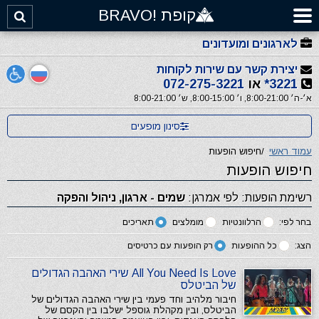
קופת !BRAVO
לארגונים ומועדונים
יצירת קשר עם שירות לקוחות
3221*
או
072-275-3221
א׳-ה׳ 8:00-21:00, ו׳ 8:00-15:00, ש׳ 8:00-21:00
סינון מופעים
עמוד ראשי
/
חיפוש הופעות
חיפוש הופעות
רשימת הופעות: לפי אמרגן:
שמים - ארגון, ניהול והפקה
בחר לפי:
הרלוונטיות
מומלצים
תאריכים
הצג:
כל ההופעות
רק הופעות עם כרטיסים
All You Need Is Love שירי האהבה הגדולים
של הביטלס
חיבור מלהיב וחד פעמי בין שירי האהבה הגדולים של
הביטלס, ובין מקהלת גוספל ישלבו בין הקסם של