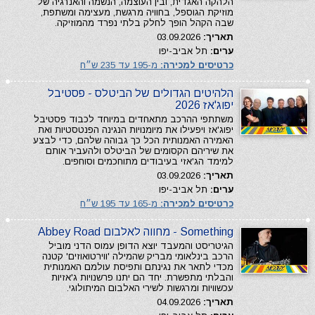
הלהקה האגדית, ובין העוצמה, הנשמה והאנרגיה של
מוזיקת הגוספל, בחוויה מרגשת, מעצימה ומשתפת,
שבה הקהל הופך לחלק בלתי נפרד מהמוזיקה.
תאריך:
03.09.2026
ערים:
תל אביב-יפו
כרטיסים למכירה:
מ-195 עד 235 ש״ח
הלהיטים הגדולים של הביטלס - פסטיבל
יפוג'אז 2026
משתתפי ההרכב מתאחדים במיוחד לכבוד פסטיבל
יפוג'אז ויפעילו את מיומנויות הנגינה הפנטסטיות ואת
האמירה האמנותית הכל כך גבוהה שלהם, כדי לבצע
את שיריהם הקסומים של הביטלס ולהעביר אותם
למימד הג'אזי בעיבודים מתוחכמים וסוחפים.
תאריך:
03.09.2026
ערים:
תל אביב-יפו
כרטיסים למכירה:
מ-165 עד 195 ש״ח
Something - מחווה לאלבום Abbey Road
הגיטריסט והמעבד יוצא הדופן עמוס הדני מוביל
הרכב בינלאומי מבריק שהמילה 'ווירטואוזים' קטנה
מכדי לתאר את נגינתם ותפיסת עולמם האמנותית
והבלתי מתפשרת. יחד הם יתנו פרשנויות ג'אזיות
עכשוויות ומרגשות לשירי האלבום המיתולוגי.
תאריך:
04.09.2026