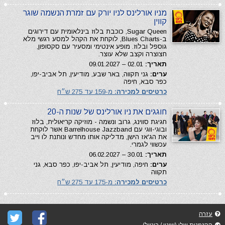
מניו אורלינס לניו יורק עם זמרת הנשמה שוגר
קווין
Sugar Queen, כוכבת בלוז בינלאומית עם דירוגים
ב-Blues Charts, לוקחת את הקהל למסע רגשי מלא
גוספל ובלוז. מופע אינטימי ומסעיר עם סקסופון,
חצוצרה וקצב שלא עוצר.
תאריך:
02.01 – 09.01.2027
ערים:
גני תקווה, באר שבע, מודיעין, תל אביב-יפו,
כפר סבא, חיפה
כרטיסים למכירה:
מ-159 עד 275 ש״ח
חוגגים את ניו אורלינס של שנות ה-20
חגיגת סווינג, גרוב ונשמה - מוזיקה קריאולית, בלוז
ובוגי-ווגי עם Barrelhouse Jazzband אשר לוקחת
את הג'אז הישן, מדליקה אותו מחדש ונותנת לו וייב
עכשווי לגמרי.
תאריך:
30.01 – 06.02.2027
ערים:
חיפה, מודיעין, תל אביב-יפו, כפר סבא, גני
תקווה
כרטיסים למכירה:
מ-175 עד 275 ש״ח
עזרה