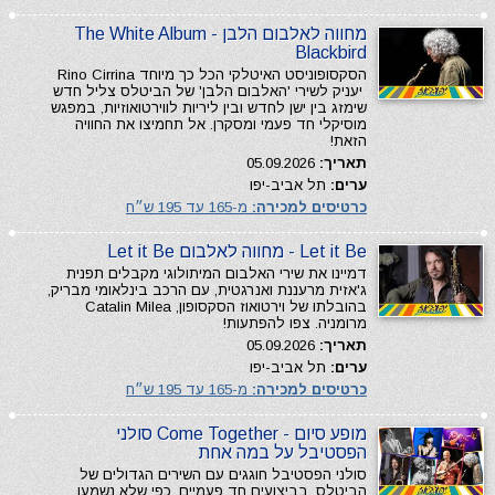
מחווה לאלבום הלבן The White Album -
Blackbird
הסקסופוניסט האיטלקי הכל כך מיוחד Rino Cirrina
יעניק לשירי 'האלבום הלבן' של הביטלס צליל חדש
שימזג בין ישן לחדש ובין ליריות לווירטואוזיות, במפגש
מוסיקלי חד פעמי ומסקרן. אל תחמיצו את החוויה
הזאת!
תאריך:
05.09.2026
ערים:
תל אביב-יפו
כרטיסים למכירה:
מ-165 עד 195 ש״ח
Let it Be - מחווה לאלבום Let it Be
דמיינו את שירי האלבום המיתולוגי מקבלים תפנית
ג'אזית מרעננת ואנרגטית, עם הרכב בינלאומי מבריק,
בהובלתו של וירטואוז הסקסופון, Catalin Milea
מרומניה. צפו להפתעות!
תאריך:
05.09.2026
ערים:
תל אביב-יפו
כרטיסים למכירה:
מ-165 עד 195 ש״ח
מופע סיום - Come Together סולני
הפסטיבל על במה אחת
סולני הפסטיבל חוגגים עם השירים הגדולים של
הביטלס, בביצועים חד פעמיים, כפי שלא נשמעו