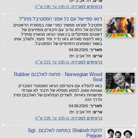
ערים:
תל אביב-יפו
כרטיסים למכירה:
מ-165 עד 195 ש״ח
דואו ספיישל עם כל אמני הפסטיבל מחו"ל
פסטיבל יפוג'אז ממשיך כמדי שנה במסורת הדואטים.
'הולכים אל הלא נודע' עם חיבורים מפתיעים של
דואטים מוסיקליים בין אמני הג'אז מהארץ ומחו"ל.
בואו ליהנות מאירוע ג'אז נדיר וחד פעמי, ולשלב אותו
בשאר המופעים היפהפיים של הפסטיבל.
תאריך:
04.09.2026
ערים:
תל אביב-יפו
כרטיסים למכירה:
מ-185 עד 215 ש״ח
Norwegian Wood - מחווה לאלבום Rubber
Soul
בואו להפליג עם גיטריסט הג'אז האוסטרי המבריק
John Arman למסע מופלא של חיבור לא שגרתי
ופרשנויות ג'אזיות, לשירים הנפלאים של האלבום פורץ
הדרך הזה.
תאריך:
04.09.2026
ערים:
תל אביב-יפו
כרטיסים למכירה:
מ-165 עד 195 ש״ח
להקת Shalosh במחווה לאלבום Sgt.
Pepper