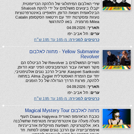
שירי האלבום המיתולוגי של הלהקה הכריזמטית,
יקבלו ביצועים מושלמים על ידי להקת Shalosh
הבינלאומית ויוצאת הדופן, ויתאפיינו באינטרפרטציות
נועזות ומסקרנות יחד עם וירטואוז הסקסופון Catalin
Milea מרומניה. בואו להתרגש!
תאריך:
04.09.2026
ערים:
תל אביב-יפו
כרטיסים למכירה:
מ-165 עד 195 ש״ח
Yellow Submarine - מחווה לאלבום
Revolver
השירים המושלמים ב Revolver של הביטלס הם
מקור השראה עבור הטרומבוניסט הפיני יוצא הדופן,
Kasperi Sarikoski, שיוביל הרכב נגנים אולטימטיבי,
יחד עם הזמרת האוסטרלית Alma Zygier במחווה
ללהקה, פורצת הדרך הגדולה של כל הזמנים.
תאריך:
04.09.2026
ערים:
תל אביב-יפו
כרטיסים למכירה:
מ-165 עד 195 ש״ח
מחווה לאלבום Magical Mystery Tour
כוכבת הג'אז/פופ האזרית Diana Hajiyeva תעוף
מעלה מעלה עם אינטרפרטציות מטורפות שתשלבנה
ג'אז, אלקטרוניקה, השפעות מוזיקליות אזרבייג'ניות
ואימפרוביזציה עם הרכב נגנים שומט לסתות. חד