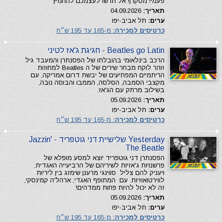
פעמי! מסקרן! אל תרשו לעצמכם להחמיץ
תאריך:
04.09.2026
ערים:
תל אביב-יפו
כרטיסים למכירה:
מ-165 עד 195 ש״ח
Beatles go Latin - חגיגת ג'אז לטיני
הרכב בינלאומי בהובלתו של הפסנתרן והמעבד גיל
זוהר לוקח מבחר שירים של ה Beatles למחוזות
הריתמיים המפתיעים של יבשת דרום אמריקה, עם
מקצבי הסמבה, הסלסה, הממבו והבוסה נובה,
בשילוב מרתק עם הג'אז.
תאריך:
05.09.2026
ערים:
תל אביב-יפו
כרטיסים למכירה:
מ-165 עד 195 ש״ח
Yesterday שלישיית דני גוטפריד - Jazzin'
The Beatle
הפסנתרן דני גוטפריד יוצא למסע מופלא של
פרשנויות ג'אזיות לשיריהם של הרביעייה האגדית,
ויעניק להם צליל סווינגי מרענן שימזג בין ליריות
לווירטואוזיות. עם המתופף האגדי, ארהל'ה קמינסקי,
זה לא יכול להיות פחות ממדהים!
תאריך:
05.09.2026
ערים:
תל אביב-יפו
כרטיסים למכירה:
מ-165 עד 195 ש״ח