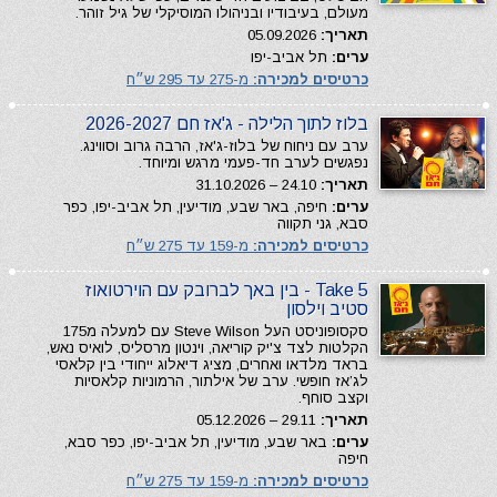
מעולם, בעיבודיו ובניהולו המוסיקלי של גיל זוהר.
תאריך:
05.09.2026
ערים:
תל אביב-יפו
כרטיסים למכירה:
מ-275 עד 295 ש״ח
בלוז לתוך הלילה - ג'אז חם 2026-2027
ערב עם ניחוח של בלוז-ג'אז, הרבה גרוב וסווינג.
נפגשים לערב חד-פעמי מרגש ומיוחד.
תאריך:
24.10 – 31.10.2026
ערים:
חיפה, באר שבע, מודיעין, תל אביב-יפו, כפר
סבא, גני תקווה
כרטיסים למכירה:
מ-159 עד 275 ש״ח
Take 5 - בין באך לברובק עם הוירטואוז
סטיב וילסון
סקסופוניסט העל Steve Wilson עם למעלה מ175
הקלטות לצד צ'יק קוריאה, וינטון מרסליס, לואיס נאש,
בראד מלדאו ואחרים, מציג דיאלוג ייחודי בין קלאסי
לג’אז חופשי. ערב של אילתור, הרמוניות קלאסיות
וקצב סוחף.
תאריך:
29.11 – 05.12.2026
ערים:
באר שבע, מודיעין, תל אביב-יפו, כפר סבא,
חיפה
כרטיסים למכירה:
מ-159 עד 275 ש״ח